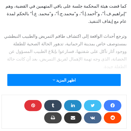
كما قضت هيئة المحكمة جلسة على باقي المتهمين في القضية، وهم
“إبراهيم.ف.أ”، و”أحمد.إ.أ”، و”محمد.ج.أ”، و”محمد. ع.أ” بالحكم لمدة
عام مع إيقاف التنفيذ.
وترجع أحداث الواقعة إلى اكتشاف طاقم التمريض والطبيب النبطشي
بمستوصف خاص بمدينة الرحمانية، تدهور الحالة الصحية للطفلة
ووجود آثار تآكل على شفتيها، فسارعوا بإبلاغ الطبيب المسؤول عن
الحضانة، الذى وجه تهمة الإهمال لفريق التمريض، بعد أن كانت حالة
الطفلة جيدة.
اظهر المزيد
وطلب مدير الحضانة بالمركز الطبي، من طاقم التمريض والطبيب
المتابع، آخر من تعامل مع الطفلة ومراجعة كاميرات المراقبة، ليتضح أن
والدة الطفلة طلبت من التمريض أن ترضعها، وعقب الانفراد بها
أخرجت من طيات ملابسها سرنجة بها مادة كاوية “ماء نار”، وأرضعت
الطفلة المادة الكاوية، وألقت السرنجة في سلة المهملات عقب
الانتهاء من جريمتها.