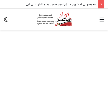
«حبسونى 4 شهور».. إبراهيم سعيد يفتح النار على ابنتيه: والله ما مسامحكم
القائمة
ال
ال