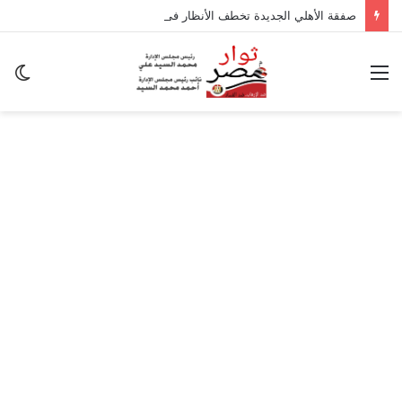
صفقة الأهلي الجديدة تخطف الأنظار في معسكر إسبانيا.. وسر غياب منصف بقرار
القائمة
ال
ال