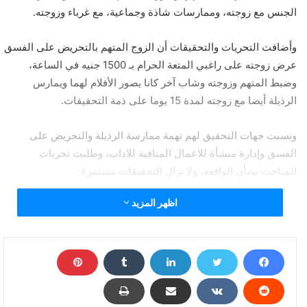
الجنس مع زوجته، وممارسات شاذة وجماعية، مع غرباء وزوجته.
وأضافت التحريات والتحقيقات أن الزوج المتهم بالتحريض على الفسق
عرض زوجته على راغبي المتعة الحرام بـ 1500 جنيه في الساعة،
وضبط المتهم وزوجته وشاب آخر كانا يصور الأفلام لهما ويمارس
الرذيلة أيضا مع زوجته لمدة 15 يوما على ذمة التحقيقات.
ونسبت جهات التحقيق لهم تهمة ممارسة الرذيلة والتحريض على
الفسق وإدارة منشأة للاعمال المنافية للاداب، وطلبت تحريات
المباحث بشأن الواقعة، ولا تزال التحقيقات مستمرة
اظهر المزيد
الساعة بـ1500جنيه.. القصة الكاملة لضبط شاب عرض
زوجته لراغبي المتعة