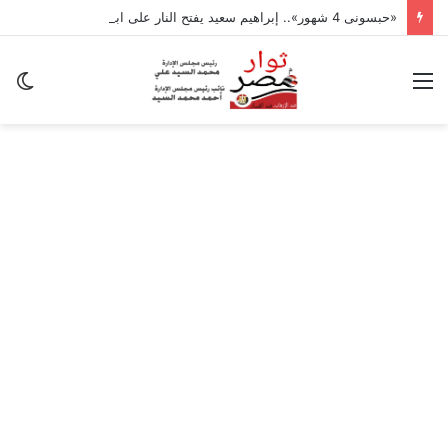
«حبسونى 4 شهور».. إبراهيم سعيد يفتح النار على ابنتيه: والله ما مسامحكم
القائمة
ال
ال