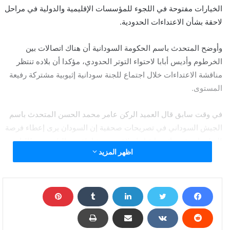
الخيارات مفتوحة في اللجوء للمؤسسات الإقليمية والدولية في مراحل
لاحقة بشأن الاعتداءات الحدودية.
وأوضح المتحدث باسم الحكومة السودانية أن هناك اتصالات بين
الخرطوم وأديس أبابا لاحتواء التوتر الحدودي، مؤكدا أن بلاده تنتظر
مناقشة الاعتداءات خلال اجتماع للجنة سودانية إثيوبية مشتركة رفيعة
المستوى.
في وقت سابق قال العميد الركن عامر محمد الحسن المتحدث باسم
الجيش السوداني في تصريحات صحفية إن السودان يرى إعطاء فرصة
للدبلوماسية مع إثيوبيا قبل اندلاع حرب شاملة بين البلدين، مطالبا
اظهر المزيد
إثيوبيا بالالتزام بما تم الاتفاق عليه بشأن ترسيم الحدود بين البلدين
وانتشار القوات.
السودان تهدد باللجوء إلى المؤسسات الدولية بعد اعتداء
إثيوبيا على أراضيه