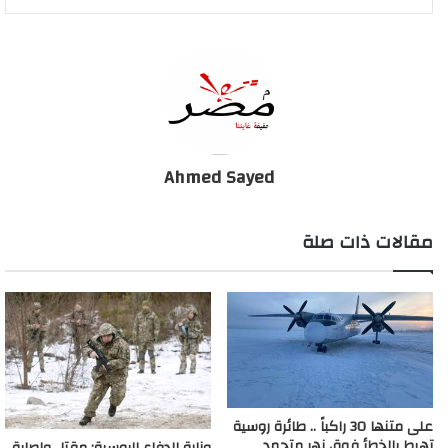
Ahmed Sayed
مقالات ذات صلة
على متنها 30 راكباً .. طائرة روسية
تهبط بالخطأ فوق نهر متجمد