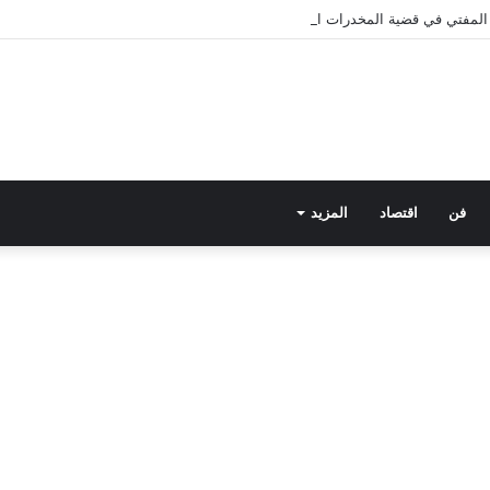
ى المفتي في قضية المخدرات الكبرى.. من هي سارة خليفة؟
فن
اقتصاد
المزيد