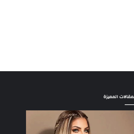
مقالات المميزة
د
3
الة
لاعبين
راقها
يخطفون
ى
أنظار