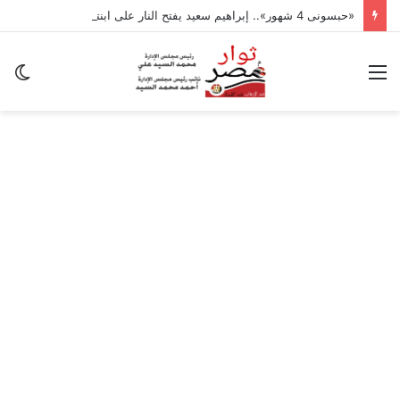
«حبسونى 4 شهور».. إبراهيم سعيد يفتح النار على ابنتيه: والله ما مسامحكم
القائمة
ال
ال