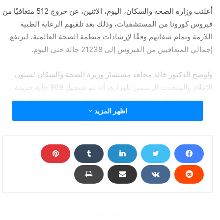
أعلنت وزارة الصحة والسكان، اليوم، الإثنين، عن خروج 512 متعافيًا من
فيروس كورونا من المستشفيات، وذلك بعد تلقيهم الرعاية الطبية
اللازمة وتمام شفائهم وفقًا لإرشادات منظمة الصحة العالمية، ليرتفع
إجمالي المتعافيين من الفيروس إلى 21238 حالة حتى اليوم.
وأوضح الدكتور خالد مجاهد مستشار وزيرة الصحة والسكان لشئون
الإعلام والمتحدث الرسمي للوزارة، أنه تم تسجيل 969 حالة جديدة
ثبتت إيجابية تحاليلها معمليًا للفيروس، وذلك ضمن إجراءات الترصد
اظهر المزيد
والتقصي والفحوصات اللازمة التي تُجريها الوزارة وفقًا لإرشادات
منظمة الصحة العالمية، لافتًا إلى وفاة 79 حالة جديدة.
وقال “مجاهد” إنه طبقًا لتوصيات منظمة الصحة العالمية الصادرة في
٢٧ مايو ٢٠٢٠، فإن زوال الأعراض المرضية لمدة 10 أيام من الإصابة
يعد مؤشرًا لتعافي المريض من فيروس كورونا.
وذكر “مجاهد” أن إجمالي العدد الذي تم تسجيله في مصر بفيروس
كورونا المستجد حتى اليوم الإثنين، هو 76222 حالة من ضمنهم 21238