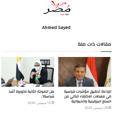
حالة تم شفاؤها، و 3422 حالة وفاة.
وتواصل وزارة الصحة والسكان رفع استعداداتها بجميع محافظات
الجمهورية، ومتابعة الموقف أولاً بأول بشأن فيروس “كورونا المستجد”،
Ahmed Sayed
واتخاذ كافة الإجراءات الوقائية اللازمة ضد أي فيروسات أو أمراض
معدية، كما قاما الوزارة بتخصيص عدد من وسائل التواصل لتلقي
مقالات ذات صلة
استفسارات المواطنين بشأن فيروس كورونا المستجد والأمراض
المعدية، منها الخط الساخن “105”، و”15335″ ورقم الواتساب
“01553105105”، بالإضافة إلى تطبيق “صحة مصر” المتاح على
الهواتف.
الزراعة: تحقيق مؤشرات قياسية
هل الموجة الثانية لكورونا أشد
في معدلات الاكتفاء الذاتي من
شراسة؟..
السلع البروتينية والحيوانية
13 سبتمبر، 2020
29 ديسمبر، 2025