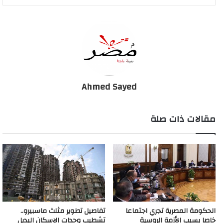
لجميع المستشفيات التي ستقي الطاقم الطبي من خطر التعرض
للإصابة.
ولفتت المصادر إلى أن العزل المنزلي سيخفف أيضا العبء على
الطاقم الطبي والمستشفيات، حيث إن علاج فيروس كورونا عبارة عن
بروتوكول علاجي، يمكن أن يستخدمه الشخص بمفرده في المنزل مثل
أي مرض آخر يُعالَج منزليا، مع ضرورة بقاء الحالات التي تحتاج إلى
Ahmed Sayed
رعاية مركزة والتي يظهر عليها أعراض شديدة داخل المستشفيات.
مقالات ذات صلة
الصحة تتوقع استمرار ارتفاع الإصابات اليومية بكورونا الفترة
المقبلة حتى الوصول للذروة
الحكومة المصرية تجري اجتماعا
تفاصيل تطوير مثلث ماسبيرو..
خاصا بسبب الأزمة الروسية
تشطيب وحدات الإسكان البديل