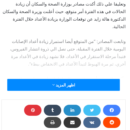
وتعليقا علي ذلك أكدت مصادر بوزارة الصحة والسكان أن زيادة
الحالات في هذه الفترة أمر متوقع، حيث أعلنت وزيرة الصحة والسكان
الدكتورة هالة زايد عن توقعات الوزارة بزيادة الأعداد خلال الفترة
الحالية.
وتابعت المصادر: “من المتوقع أيضا استمرار زيادة أعداد الإصابات
اليومية خلال الفترة المقبلة، حتى نصل الي ذروة انتشار الفيروس،
فتبدأ مرحلة الاستقرار في الأعداد، فلا نشهد زيادة في الأعداد مرة
أخري، ثم مرة الهبوط لتبدأ الأعداد في الانخفاض ببطء”.
وأكدت المصادر أنه بعد المرور بالمراحل السابقة ستكون مناعة
اظهر المزيد
المجتمع قد زادت ضد الفيروس، وستصبح العدوى أقل حدة.
وعن إصابات الطاقم الطبي بمستشفيات حميات إمبابة وحميات
العباسية، قالت المصادر إنه كلما زادت حالات الإصابة والمواطنين
المشتبه بهم، كلما زادت فرص إصابة الطاقم الطبي بمستشفيات
الحميات وغيرها من المستشفيات التي تستقبل حالات الاشتباه
بفيروس كورونا، وأن الوزارة تعمل على توفير المستلزمات الطبية