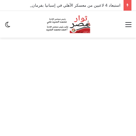
استبعاد 4 لاعبين من معسكر الأهلي في إسبانيا بفرمان من عموتة
القائمة
ال
ال