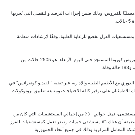
إيجابية تحاليلها معمليًا للفيروس، وذلك ضمن إجراءات الترصد والتقصي التي تُجريها
ت.
بمستشفيات العزل تخضع للرعاية الطبية، وفقًا لإرشادات منظمة
وذكر “مجاهد” أن إجمالي العدد الذي تم تسجيله في مصر بفيروس كورونا المستجد حتى اليوم الأربعاء، هو 2505 حالات من
لدوري مع الأطقم الطبية والإدارية عبر تقنية “الفيديو كونفرانس” في
ك للاطمئنان على توفير كافة الاحتياجات ومتابعة تطبيق بروتوكولات
وأشارت الوزيرة إلى أن مستشفيات العزل البالغ عددها ١٤ مستشفى، تمثل حوالي ٥٠٪؜ من إجمالي المستشفيات التي كان من
المقرر تشغيلها في المرحلة الحالية والبالغة ٣٠ مستشفى، مضيفة أن هناك ٥٦ مستشفى حميات وصدر تعمل كمستشفيات للفرز