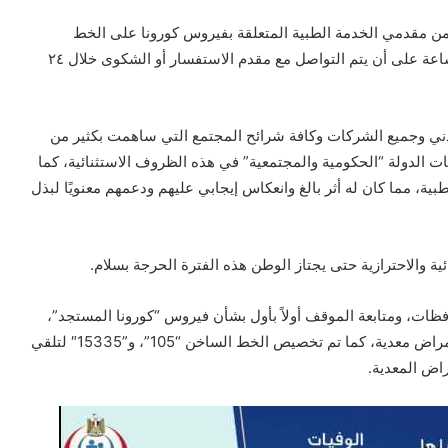
ن مقدمي الخدمة الطبية المتعلقة بفيروس كورونا على الخط
الساخن ١٠٥ ورقم الواتساب (٠١٢٠٤٨٥٤٧٢١ ) على مدار الساعة على أن يتم التواصل مع مقدم الاستفسار أو الشكوى خلال ٢٤
ي وجميع الشركات وكافة شرائح المجتمع التي ساهمت بكثير من
ت الدولة “الحكومية والمجتمعية” في هذه الظروف الاستثنائية، كما
ية، مما كان له أثر بالغ وانعكاس إيجابي عليهم ودعمهم معنويًا لبذل
ية والاحترازية حتى يجتاز الوطن هذه الفترة الحرجة بسلام.
ظات، ومتابعة الموقف أولاً بأول بشأن فيروس “كورونا المستجد”،
واتخاذ كافة الإجراءات الوقائية اللازمة ضد أي فيروسات أو أمراض معدية، كما تم تخصيص الخط الساخن “105”، و”15335″ لتلقي
اض المعدية.