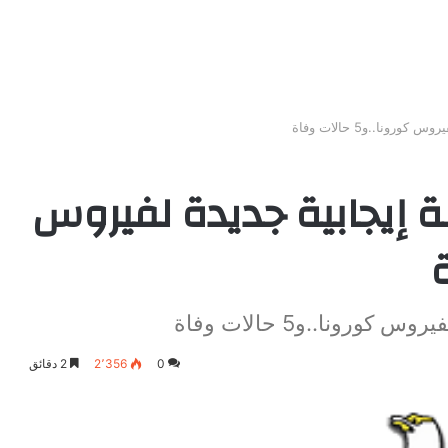
: تسجيل 155 حالة إيجابية جديدة لفيروس
0
2٬356
2 دقائق