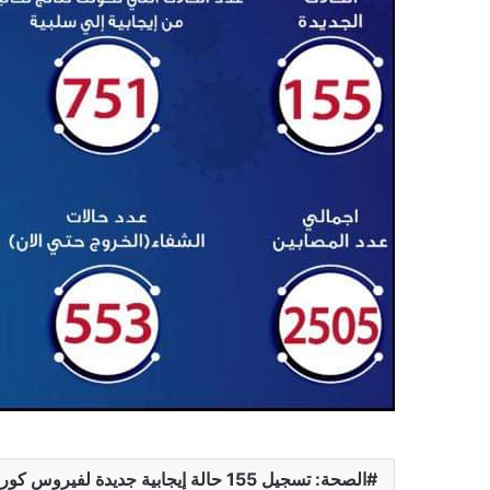
الصحة: تسجيل 155 حالة إيجابية جديدة لفيروس كورونا..و5 حالات وفاة