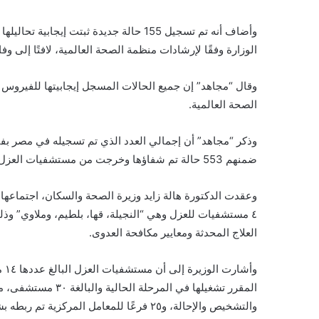
وأضاف أنه تم تسجيل 155 حالة جديدة ثبتت 
الوزارة وفقًا لإرشادات منظمة الصحة العالمية، لافتًا إلى وفاة 5 حالا
وقال “مجاهد” إن جميع الحالات المسجل إيجابيتها للفيروس 
الصحة العالمية.
ضمنهم 553 حالة تم شفاؤها وخرجت من مستشفيات العزل، و183 حالة وفاة.
وعقدت الدكتورة هالة زايد وزيرة الصحة والسكان، اجتماعها ا
٤ مستشفيات للعزل وهي “النجيلة، قها، بلطيم، وملاوي” وذل
العلاج المحدثة ومعايير مكافحة العدوى.
والتشخيص والإحالة، و٢٥ فرعًا للمعامل المركزية تم ربطه بشبكة المعامل المركزية وذلك في جميع أنحاء الجمهورية.