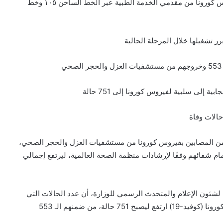
وزيرة الصحة: تفعيل خدمة تلقي استفسارات وشكاوى فيروس كورونا من مقدمي الخدمة الطبية عبر الخط الساخن ١٠٥ وخط
ة إلى سلبية لفيروس كورونا إلى 751 حالة
نت وزارة الصحة والسكان، اليوم الأربعاء، عن خروج 39 من المصابين بفيروس كورونا من مستشفيات العزل والحجر الصحي،
مام شفائهم وفقًا لإرشادات منظمة الصحة العالمية، ليرتفع إجمالي
شئون الإعلام والمتحدث الرسمي للوزارة، أن عدد الحالات التي
تحولت نتائج تحاليلها معمليًا من إيجابية إلى سلبية لفيروس كورونا (كوفيد-19) ارتفع ليصبح 751 حالة، من ضمنهم الـ 553