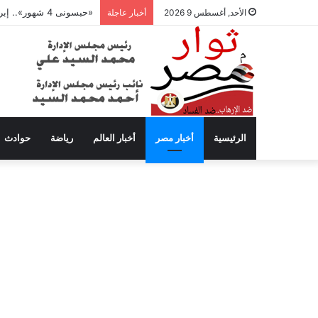
«حبسونى 4 شهور».. إبراهيم سعيد يفتح النار على ابنتيه: والله ما مسامحكم
الأحد, أغسطس 9 2026
أخبار عاجلة
الرئيسية
أخبار مصر
أخبار العالم
رياضة
حوادث