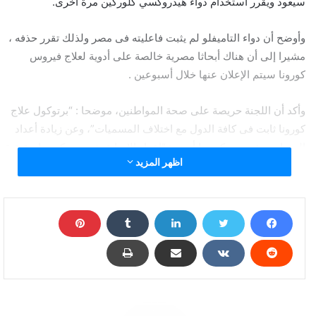
سيعود ويقرر استخدام دواء هيدروكسي كلوركين مرة أخرى.
وأوضح أن دواء التاميفلو لم يثبت فاعليته فى مصر ولذلك تقرر حذفه ،
مشيرا إلى أن هناك أبحاثا مصرية خالصة على أدوية لعلاج فيروس
كورونا سيتم الإعلان عنها خلال أسبوعين .
وأكد أن اللجنة حريصة على صحة المواطنين، موضحا : “برتوكول علاج
كورونا ثابت فى كافة الدول مع اختلاف المسميات”، وعن زيادة أعداد
المصابين بفيروس كورونا أوضح: “اعداد الاصابة بفيروس كورونا حقيقية
اظهر المزيد
والفيروس حدث له تحور منذ أسبوعين حيث أصبح سريع الانتشار
والفترة المقبلة ستشهد زيادة فى أعداد الإصابة ولا يستطيع أحد الجزم
بدخول مصر ذروة انتشار الفيروس”.
"الصحة" تعلن مفاجأة عن دواء مصري لعلاج كورونا