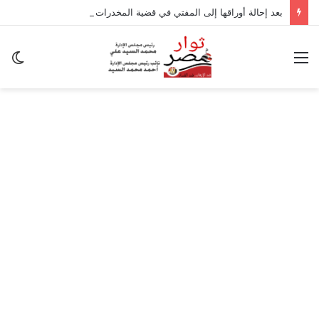
بعد إحالة أوراقها إلى المفتي في قضية المخدرات الكبرى.. من هي سارة خليفة؟
القائمة
ال
ال