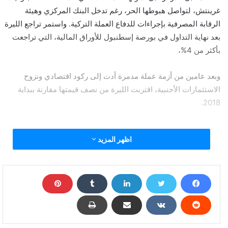
غرينتش، لتواصل هبوطها الحر، رغم تدخل البنك المركزي وهيئة
الرقابة المصرفية بإجراءات للدفاع العملة التركية. واستمر تراجع الليرة
بعد نهاية التداول في بورصة إسطنبول للأوراق المالية، التي تراجعت
بأكثر من 4%،
وبعد عامين من أزمة عملة مدمرة أدت إلى ركود اقتصادي ونزوح
الاستثمارات الأجنبية، اقتربت الليرة من نصف قيمتها مقارنة ببداية
2018.
وفي ظل التراجع القياسي للعملة مقابل الدولار واليورو، يشعر الأتراك
اظهر المزيد
بالقلق من تراجع الدخل والقوة الشرائية وانخفاض مستويات المعيشة
في بلد معتاد على حرية التجارة والسفر.
ويأتي في الوقت الذي قال فيه البنك المركزي التركي عبر موقعه
الإلكتروني أمس إنه مستعد “لاستخدام جميع الأدوات المتاحة لتقليل
التقلبات الحادة في الأسواق”.