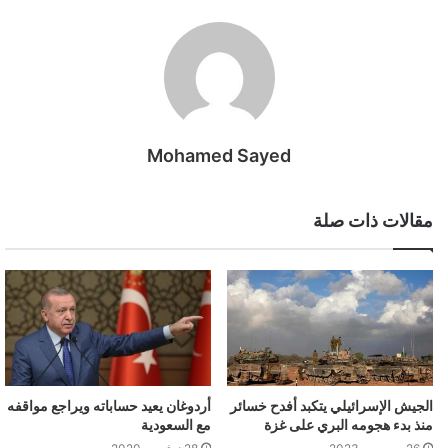
وفي بيان منفصل، قالت هيئة الرقابة المصرفية التركية إنها تعتزم إعفاء
جميع البنوك الدولية من القيود السابقة على التعامل بالليرة.
وعقب البيان، جرى تداول الليرة بسعر 7.2992 ليرة لكل دولار، وهو ما
يشير إلى تعاف طفيف. وفقدت العملة التركية أكثر من 22% من قيمتها
في مقابل الدولار منذ بداية العام.
Mohamed Sayed
ويأتي استمرار التراجع رغم قيام البنوك التركية ببيع الدولار بقوة خلال
معظم فترات العام لدعم الليرة.
مقالات ذات صلة
وفي حين لزم الزعماء السياسيون الصمت، قال البنك المركزي أمس
إنه سيستخدم جميع الوسائل للحد من التقلبات المفرطة في السوق.
وقالت الهيئة المنظمة لعمل البنوك إنها أعفت جميع المقرضين
الدوليين من بعض القيود المفروضة على تبادل النقد الأجنبي.
ويتوقع الخبراء الاقتصاديون ركودا مؤلماً، إذ إن الاقتصاد أصبح “نقطة
أردوغان يعيد حساباته ويراجع مواقفه
الجيش الإسرائيلي يتكبد أفدح خسائر
ضعفه”، وفق قول سونر كاجابتاي من معهد واشنطن لسياسة الشرق
مع السعودية
منذ بدء هجومه البري على غزة