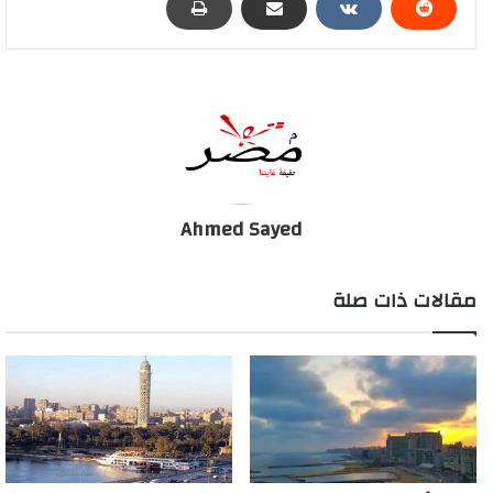
الوبائي أيضا.
وكشف أنه من المتوقع، أن يتم تجديد موعد الحظر، الذي ينتهي
الخميس المقبل، بنفس الموعد، الذي يبدأ في التاسعة مساءً، منذ بداية
شهر رمضان المبارك، مشيرا إلى أنه لا يتوقع أي تغيير في مواعيد حظر
التجوال الجزئي، الذي من المزمع تجديده في نهاية الأسبوع، حتى نهاية
شهر رمضان المبارك.
Ahmed Sayed
وتوقع أن تقتصر الإجراءات الجديدة التي ستصدر نهاية الأسبوع، على
إجراءات تخص عودة قطاع الفنادق للعمل، طبقا لمعايير منظمة الصحة
مقالات ذات صلة
العالمية، والذي اقره الاجتماع التنسيقي الخاص بالسياحة منذ يومين.
وحول تعليقه على أعداد الإصابات المتصاعدة الآن، قال المتحدث: “لابد
أن نتحدث بصراحة، ونعترف أن التكدس مازال موجودا، رغم أن تمديد
الحظر للتاسعة، كان المفترض أنه إجراء إحترازي”.
وعلق “سعد” على كسر حاجز الإصابات 300 إصابة يومية، بأن الأرقام