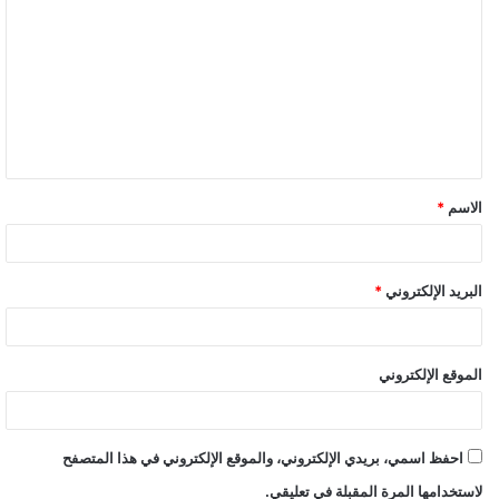
وعيد استثنائيين، ويجب ألا يتعامل المواطنين معهما كالأعوام الماضية،
مشيرا إلى أنه لا يمكن لدولة، أن تدعي أنها سيطرت عليه وانتهى
الأمر”.
المؤشرات المحتمله للحكومة لمد الحظر الفترة
المقبلة..وأوضاع عيد الفطر
الاسم
*
البريد الإلكتروني
*
الموقع الإلكتروني
احفظ اسمي، بريدي الإلكتروني، والموقع الإلكتروني في هذا المتصفح
لاستخدامها المرة المقبلة في تعليقي.