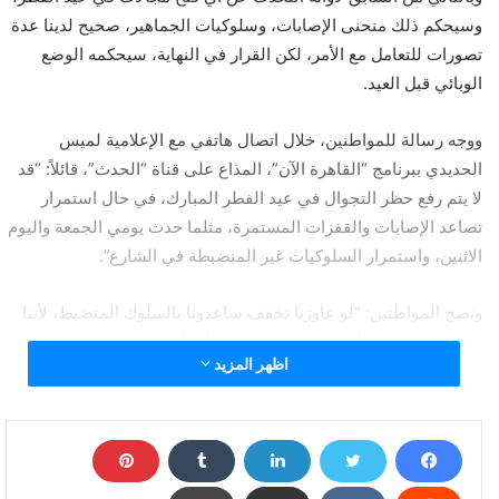
وسيحكم ذلك منحنى الإصابات، وسلوكيات الجماهير، صحيح لدينا عدة
تصورات للتعامل مع الأمر، لكن القرار في النهاية، سيحكمه الوضع
الوبائي قبل العيد.
ووجه رسالة للمواطنين، خلال اتصال هاتفي مع الإعلامية لميس
الحديدي ببرنامج “القاهرة الآن”، المذاع على قناة “الحدث”، قائلاً: “قد
لا يتم رفع حظر التجوال في عيد الفطر المبارك، في حال استمرار
تصاعد الإصابات والقفزات المستمرة، مثلما حدث يومي الجمعة واليوم
الاثنين، واستمرار السلوكيات غير المنضبطة في الشارع”.
ونصح المواطنين: “لو عاوزنا نخفف ساعدونا بالسلوك المنضبط، لأننا
لن نرفع القيود والإصابات ترتفع، مشيرا إلى أن منطق قرارات مجلس
اظهر المزيد
الوزراء، يحكمه الوضع الوبائي على الأرض، وليس بمنطق يحكمه
الهوى”.
وأشار إلى أن فتح الأندية الرياضية ومراكز الشباب والشواطيء، سيتم
مراجعته وتقيمه في نهاية رمضان، وستظل القرارات محكومة بالوضع