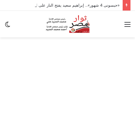
«حبسونى 4 شهور».. إبراهيم سعيد يفتح النار على ابنتيه: والله ما مسامحكم
القائمة
ال
ال