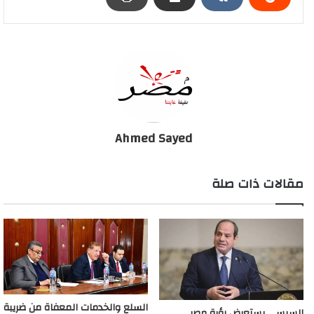
9- وزارة السياحة
10- وزارة البترول
كما تم صرف مرتبات شهر مايو للعاملين بمديريات الإسكان والمرافق
بالمحافظات أمس الأثنين.
Ahmed Sayed
وكانت وزارة المالية قد حددت مواعيد صرف مرتب شهر مايو ، بحيث
تبدأ اعتبارًا من أول أمس الأحد 18 مايو حتى يوم الخميس 21 مايو، وتم
مقالات ذات صلة
توزيع مواعيد صرف المرتبات للعاملين بالوزارات والجهات التابعة لها
والهيئات، بما يضمن تقليل الزحام على ماكينات الصرف الآلي والحد
من انتشار فيروس كورونا، وشددت وزارة المالية على ضرورة إتباع
الاجراءات الاحترازية عند التعامل مع ماكينات الصراف الآلي والالتزام
بالموعد المخصص للجهة التابع ليها.
السلع والخدمات المعفاة من ضريبة
السيسي يستعرض رؤية مصر