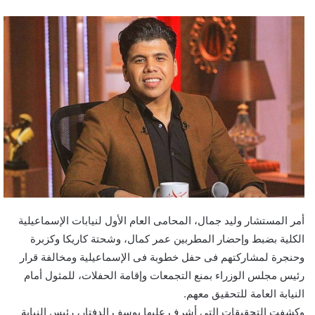
أمر المستشار وليد جمال، المحامى العام الأول لنيابات الإسماعيلية
الكلية بضبط وإحضار المطربين عمر كمال، وشحتة كاريكا وكزبرة
وحنجرة لمشاركتهم فى حفل خطوبة فى الإسماعيلية ومخالفة قرار
رئيس مجلس الوزراء بمنع التجمعات وإقامة الحفلات، للمثول أمام
النيابة العامة للتحقيق معهم.
وكشفت التحقيقات التى أشرف عليها يوسف الدفتار، رئيس النيابة