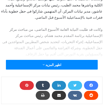
الكلية وباشرها محمد الطيب، رئيس نيابات مركز الإسماعيلية وأحمد
عاشور، مدير نيابات المركز، أن المتهمين شاركوا فى حفل خطوبة بأداء
فقرات فنية بالإسماعيلية الأسبوع قبل الماضي.
وكانت قد طلبت النيابة العامة الأسبوع الماضى، من مباحث مركز
الإسماعيلية برئاسة المقدم محمد هشام، رئيس مباحث مركز
الإسماعيلية، إجراء التحريات، لتحديد شخص المطربين المتواجدين فى
حفل الخطوبة، وشركة الفراشة والقائمين على أعمال الفندقة
والمسؤولين بقرية النورس التى أقيم بها حفل الزفاف.
اظهر المزيد
كان القاضى الجزئى بمحكمة الإسماعيلية قد قرر إخلاء سبيل “م. س.
ا” عريس قرية النورس والذى أقام الجمعة قبل الماضية فرحًا، وقت
الحظر بكفالة 4 آلاف جنيه على ذمة القضية.
وكان قد أمر المستشار وليد جمال المحامى العام الأول لنيابات
الإسماعيلية الكلية حبس “م. س. ا” نجل رجل أعمال بالإسماعيلية 4
أيام على ذمة التحقيقات، قبل الأفراج عنه بكفالة، بسبب قيامه بإقامة