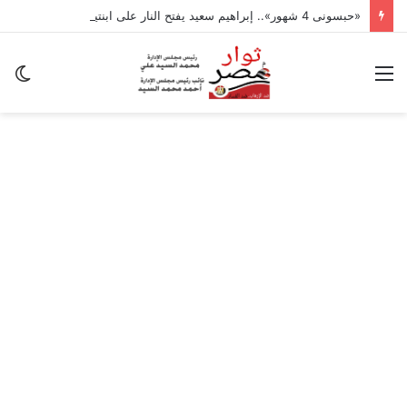
«حبسونى 4 شهور».. إبراهيم سعيد يفتح النار على ابنتيه: والله ما مسامحكم
القائمة
ال
ال