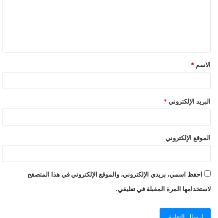
القدم، ونجوم المهرجانات عمر كمال وكزبرة وحنجرة، وشحتة كاريكا،
وعلى الفور انتقلت قوة أمنية، وقامت بفض احفل الخطوبة، وعمل
محضر بالواقعة.
وقال مصدر أمنى، أن الحفل أقيم فى أوقات حظر التجوال، كما شهد
الاسم
*
تجمع عدد كبير من الشخصيات، فى مخالفة لقرار منع التجمع فى ظل
الإجراءات التى تتخذ للحماية والوقاية من كورونا.
البريد الإلكتروني
*
النيابة تطلب ضبط عمر كمال وكزبرة وحنجرة وشحته
كاريكا
الموقع الإلكتروني
احفظ اسمي، بريدي الإلكتروني، والموقع الإلكتروني في هذا المتصفح
لاستخدامها المرة المقبلة في تعليقي.