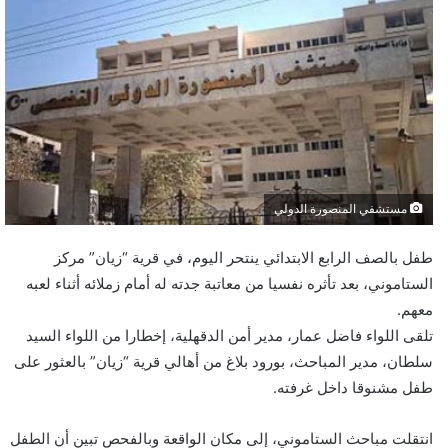
مستشفي المنصورة الدولي
طفل بالصف الرابع الابتدائي ينتحر اليوم، في قرية “زيان” مركز
الستاموني، بعد تأثره نفسيا من معاتبة جدته له أمام زملائه أثناء لعبه
معهم.
تلقى اللواء فاضل عمار، مدير أمن الدقهلية، إخطارا من اللواء السيد
سلطان، مدير المباحث، بورود بلاغ من أهالي قرية “زيان” بالعثور على
طفل مشنوقا داخل غرفته.
انتقلت مباحث الستاموني، إلى مكان الواقعة وبالفحص تبين أن الطفل