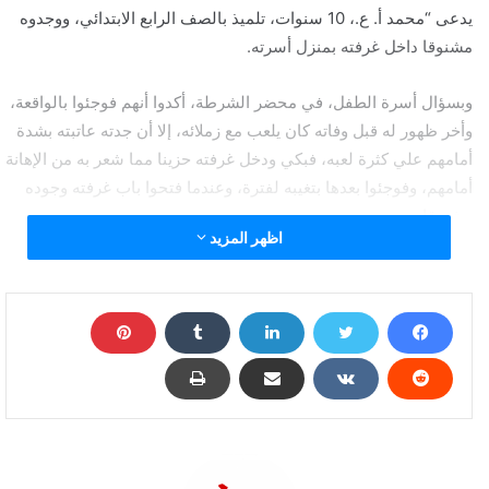
يدعى “محمد أ. ع.، 10 سنوات، تلميذ بالصف الرابع الابتدائي، ووجدوه
مشنوقا داخل غرفته بمنزل أسرته.
وبسؤال أسرة الطفل، في محضر الشرطة، أكدوا أنهم فوجئوا بالواقعة،
وأخر ظهور له قبل وفاته كان يلعب مع زملائه، إلا أن جدته عاتبته بشدة
أمامهم علي كثرة لعبه، فبكي ودخل غرفته حزينا مما شعر به من الإهانة
أمامهم، وفوجئوا بعدها بتغيبه لفترة، وعندما فتحوا باب غرفته وجوده
مشنوقا.
اظهر المزيد
وبإخطار النيابة العامة بالواقعة، أمرت بنقل الجثة إلى مستشفى
المنصورة الدولي، وانتداب الطب الشرعي لتشريح الجثة وبيان سبب
الوفاة.وتحرر عن ذلك المحضر اللازم لاتخاذ الإجراءات القانونية .
انتحار تلميذ بالابتدائية في "الدقهلية" بسبب جدته