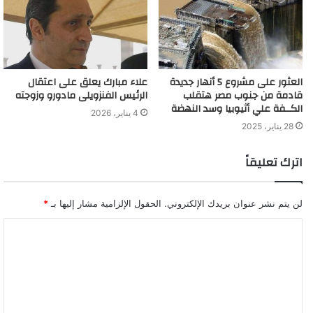
اللواء / رأفت عبد الباعث مدير أمن الدقهلية .
اللواء / محمد توفيق مدير أمن الوادى الجديد .
اللواء / هانى مدحت مدير أمن الغربية .
العثور على مشروع 5 أنهار جديدة
علاء مبارك يعلق على اعتقال
قادمة من جنوب مصر هتقلب
الرئيس الفنزويلى مادورو وزوجته
الكــفة علي أثيوبيا وسد النهضة
اللواء / أحمد الألفى مدير أمن جنوب سيناء .
4 يناير، 2026
28 يناير، 2025
اللواء / محمود أبوعمره مدير أمن البحر الأحمر .
اترك تعليقاً
اللواء / طارق الزواوى مدير الإدارة العامة لتكنولوجيا المعلومات .
لن يتم نشر عنوان بريدك الإلكتروني.
الحقول الإلزامية مشار إليها بـ
*
اللواء / عاصم داهش مدير الإدارة العامة لمباحث الأموال العامة .
اللواء / محمد زمزم مدير الإدارة العامة لشرطة النقل والمواصلات .
اللواء / ناصر محى الدين مدير الإدارة العامة للإعلام والعلاقات .