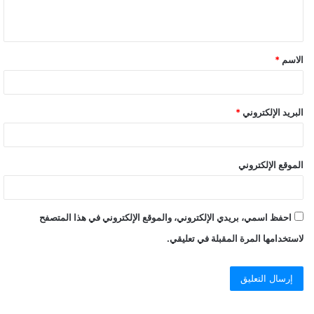
اللواء د / سامح الرجباوى مدير الإدارة العامة لتأمين محور قناة
السويس .
الاسم
*
اللواء / يحيى عبد الكريم مدير الإدارة العامة للجوازات والهجرة
والجنسية .
البريد الإلكتروني
*
اللواء د / هشام قدرى مدير الإدارة العامة لمباحث الضرائب والرسوم .
اللواء / محمد الصروى مدير الإدارة العامة للمكتب الفنى .
الموقع الإلكتروني
اللواء د / ناجح زكى مدير الإدارة العامة لمباحث المصنفات وحماية
حقوق الملكية الفكرية.
احفظ اسمي، بريدي الإلكتروني، والموقع الإلكتروني في هذا المتصفح
لاستخدامها المرة المقبلة في تعليقي.
بالأسماء.. حركة تنقلات وزارة الداخلية لعام 2020