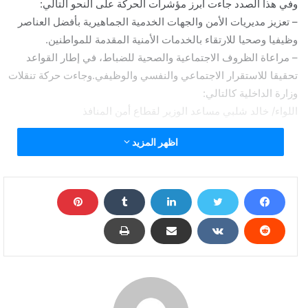
وفي هذا الصدد جاءت أبرز مؤشرات الحركة على النحو التالي:
– تعزيز مديريات الأمن والجهات الخدمية الجماهيرية بأفضل العناصر
وظيفيا وصحيا للارتقاء بالخدمات الأمنية المقدمة للمواطنين.
– مراعاة الظروف الاجتماعية والصحية للضباط، في إطار القواعد
تحقيقا للاستقرار الاجتماعي والنفسي والوظيفي.وجاءت حركة تنقلات
وزارة الداخلية كالتالي:
اللواء/ خالد شلبي مساعد الوزير لقطاع أمن المنافذ
اظهر المزيد
اللواء/ رضا سويلم مساعد الوزير لقطاع قوات الأمن
اللواء/ هشام عبد الحميد مساعد الوزير لقطاع الأمن الاقتصادي
اللواء د/ محمود الجمسى مساعد الوزير لقطاع الحراسات والتأمين .
اللواء / عاطف مهران مساعد الوزير لمنطقة سيناء .
اللواء / محمود العبودى مساعد الوزير لقطاع مكافحة المخدرات
والجريمة المنظمة .