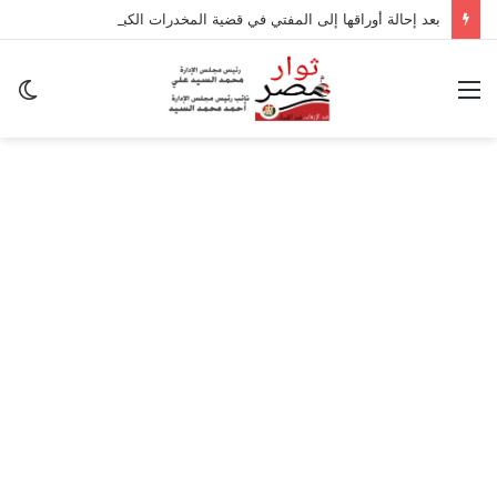
بعد إحالة أوراقها إلى المفتي في قضية المخدرات الكبرى.. من هي سارة خليفة؟
القائمة
ال
ال