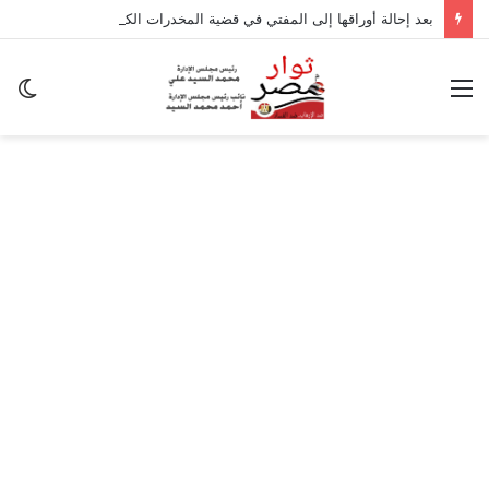
بعد إحالة أوراقها إلى المفتي في قضية المخدرات الكبرى.. من هي سارة خليفة؟
القائمة
ال
ال