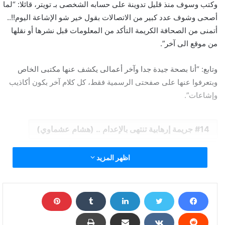
وكتب وسوف منذ قليل تدوينة على حسابه الشخصى بـ تويتر، قائلا: “لما
أصحى وشوف عدد كبير من الاتصالات بقول خير شو الإشاعة اليوم!!..
أتمنى من الصحافة الكريمة التأكد من المعلومات قبل نشرها أو نقلها
من موقع الى آخر”.
وتابع: “أنا بصحة جيدة جدا وآخر أعمالى يكشف عنها مكتبى الخاص
وبتعرفوا عنها على صفحتى الرسمية فقط، كل كلام آخر بكون أكاذيب
وإشاعات”.
14 جريمة إرهابية تنتهى بالإعدام .. (هشام عشماوي)
بعد خبر إصابته بـ كورونا .. جورج وسوف : أنا بصحة جيدة
اظهر المزيد