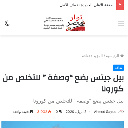
صفقة الأهلي الجديدة تخطف الأنظار في معسكر إسبانيا.. وسر غياب منصف بقرار
القائمة
ال
ال
الرئيسية
/
المزيد
/
ثقافة
ثقافة
بيل جيتس يضع “وصفة ” للتخلص من
كورونا
بيل جيتس يضع "وصفة " للتخلص من كورونا
Ahmed Sayed
2 أبريل، 2020
0
3٬032
دقيقة واحدة