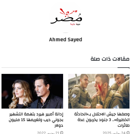
تجدد الاشتباكات بين الأمن والمتظاهرين في لبنان
Ahmed Sayed
مقالات ذات صلة
وصفها جيش الاحتلال بـ«الحادثة
إدانة أمبير هيرد بتهمة التشهير
الخطيرة».. 3 جنود يخربون عدة
بجوني ديب وتغريمها 15 مليون
طائرات
دولار
24 يوليو، 2025
21 يونيو، 2022