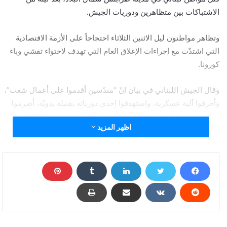
الاشتباكات بين متظاهرين ودوريات الجيش.
وتظاهر مواطنون ليل الاثنين الثلاثاء احتجاجاً على الأزمة الاقتصادية
التي اشتدّت مع إجراءات الإغلاق العام التي تهدف لاحتواء تفشي وباء
كورونا.
وقال الجيش اللبناني في بيان إنّ “مندّسين أقدموا على أعمال شغب”،
وأحرقوا آلية عسكرية، واستهدفوا إحدى دورياته بقنبلة يدويّة، أضرموا
النار بمصرف واحد على الأقلّ. وبحسب الجيش، جرح نحو الثلاثين
اظهر المزيد
شخصاً، من بينهم فوّاز السمان (26 عاماً) الذي توفي لاحقاً متأثراً
بجراحه.
وقالت “الوكالة الوطنية للإعلام” إن الهدوء عاد إلى طرابلس صباح
الثلاثاء، مع انتشار قوى الأمن في المدينة.
كما أجرى الجيش مداهمات لتوقيف المشتبه بإحراقهم إحدى آلياته،
وإضرام النار بصرافات آلية، بحسب الوكالة.