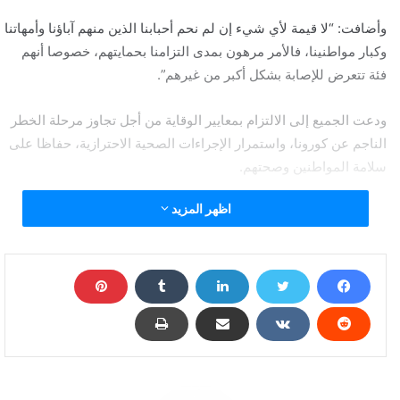
وأضافت: “لا قيمة لأي شيء إن لم نحم أحبابنا الذين منهم آباؤنا وأمهاتنا
وكبار مواطنينا، فالأمر مرهون بمدى التزامنا بحمايتهم، خصوصا أنهم
فئة تتعرض للإصابة بشكل أكبر من غيرهم”.
ودعت الجميع إلى الالتزام بمعايير الوقاية من أجل تجاوز مرحلة الخطر
الناجم عن كورونا، واستمرار الإجراءات الصحية الاحترازية، حفاظا على
سلامة المواطنين وصحتهم.
اظهر المزيد
تجمع عائلي يتسبب بإصابة العشرات بكورونا بينهم رضيع