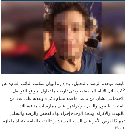
تابعت «وحدة الرصد والتحليل» بـ«إدارة البيان بمكتب النائب العام» عن
كَثَب خلال الأيام المنقضية وحتى تاريخه ما تداول بمواقع التواصل
الاجتماعي بشأن مَن يدعى «أحمد بسام ذكي» وتعديه على عدد من
الفتيات بالقول والفعل، وإكراههن على ممارسات منافية للآداب
بالتهديد والإكراه، وتتخذ الوحدة إجراءاتها بالفحص والرصد والتحليل
تمهيدًا لعرض الأمر على السيد المستشار «النائب العام» لاتخاذ ما يلزم
قانونًا