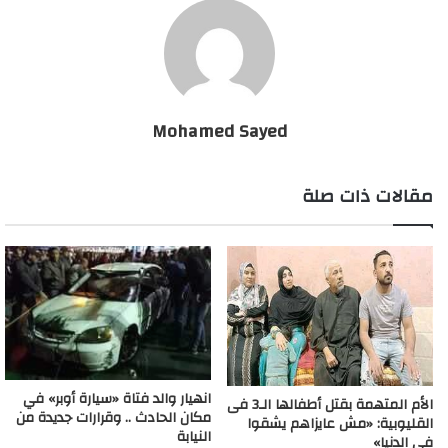
العامة» باعتبارها الجهة الرسمية الوحيدة المختصة بذلك، مؤكدةً
اتخاذَها كافة الإجراءات القانونية ضد ناشري ومروجي الإشاعات
والأخبار الكاذبة، والتي من شأنها تكدير الأمن والسلم العام.وتؤكد
«النيابة العامة» حرصَها ورعايتَها مصالح وحقوق المواطنين على حد
سواء، وأنها الأمينة والقائمة على الدعوى العمومية وتحقيق العدالة
Mohamed Sayed
الناجزة.
مقالات ذات صلة
تحرك رسمي في واقعة الشاب احمد بسام زكي
انهيار والد فتاة «سيارة أوبر» في
الأم المتهمة بقتل أطفالها الـ3 فى
مكان الحادث .. وقرارات جديدة من
القليوبية: «مش عايزاهم يشقوا
النيابة
فى الدنيا»