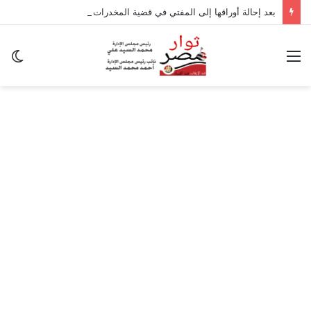
بعد إحالة أوراقها إلى المفتي في قضية المخدرات الكبرى.. من هي سارة خليفة؟
القائمة
ال
ال