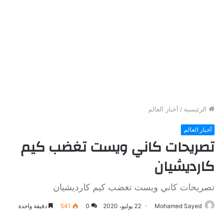
الرئيسية
/
أخبار العالم
أخبار العالم
تصريحات كاني ويست تغضب كيم
كارديشيان
تصريحات كاني ويست تغضب كيم كارديشيان
Mohamed Sayed
22 يوليو، 2020
0
541
دقيقة واحدة