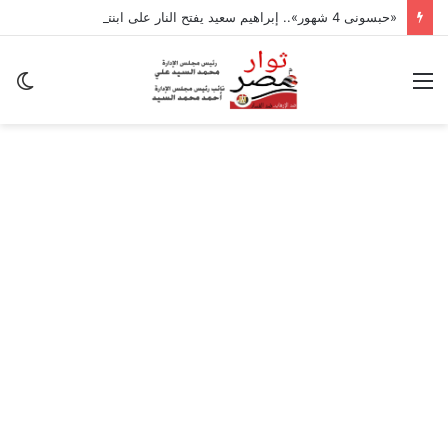
«حبسونى 4 شهور».. إبراهيم سعيد يفتح النار على ابنتيه: والله ما مسامحكم
القائمة
ال
ال