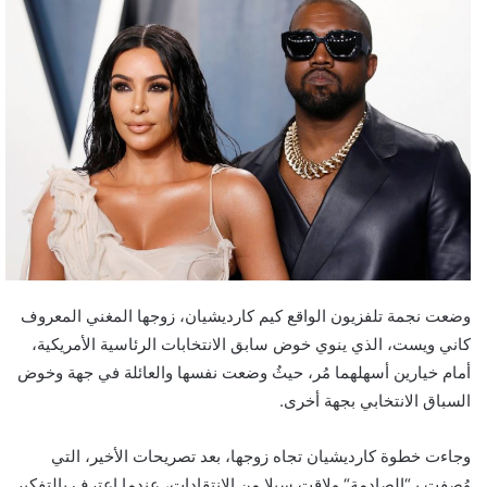
وضعت نجمة تلفزيون الواقع كيم كارديشيان، زوجها المغني المعروف
كاني ويست، الذي ينوي خوض سابق الانتخابات الرئاسية الأمريكية،
أمام خيارين أسهلهما مُر، حيثُ وضعت نفسها والعائلة في جهة وخوض
السباق الانتخابي بجهة أخرى.
وجاءت خطوة كارديشيان تجاه زوجها، بعد تصريحات الأخير، التي
وُصفت بـ“الصادمة“ ولاقت سيلا من الانتقادات، عندما اعترف بالتفكير