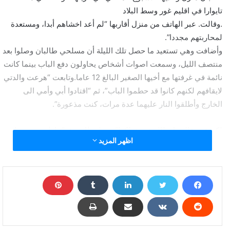
تايوارا في اقليم غور وسط البلاد
.وقالت. عبر الهاتف من منزل أقاربها “لم أعد اخشاهم أبدا، ومستعدة
لمحاربتهم مجددا”.
وأضافت وهي تستعيد ما حصل تلك الليلة أن مسلحي طالبان وصلوا بعد
منتصف الليل، وسمعت اصوات أشخاص يحاولون دفع الباب بينما كانت
نائمة في غرفتها مع أخيها الصغير البالغ 12 عاما.وتابعت “هرعت والدتي
لايقافهم لكنهم كانوا قد حطموا الباب”، ثم “اقتادوا أبي وأمي الى
الخارج وأطلقوا النار عليهما عدة مرات، كنت مذعورة”.
لكن قمر قالت إن “الغضب تملكها” بعد لحظات، ف”تناولت مسدسا
اظهر المزيد
كان لدينا في المنزل، توجهت الى الباب وأطلقت النار عليهم”.
وأشارت غول الى مساعدة أخيها لها عندما حاول أحد المتمردين الذي
بدا انه قائد المجموعة الرد باطلاق النار، وقالت “أخذ أخي المسدس
مني وأطلق النار عليه. فهرب المسلح قبل أن يعود لاحقا”.
وعندها وصل العديد من أهل القرية وعناصر ميليشيات موالية للحكومة
ليحصل اشتباك استمر طويلا قبل ان يفر مقاتلو طالبان في نهاية