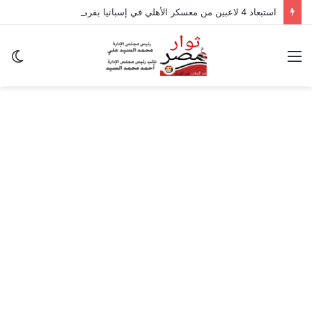
استبعاد 4 لاعبين من معسكر الأهلي في إسبانيا بفرمان من عموتة
القائمة
ال
ال