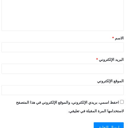
أشاد بغول ايضا “للدفاع عن عائلتها ضد عدو لا يرحم”.
وأكد متحدث باسم طالبان وقوع عملية في المنطقة التي تقع فيها قرية
غول، لكنه نفى مقتل أي من مقاتلي الحركة على يد امرأة.
الاسم
*
تصريح ناري للمراهقة الأفغانية البطلة التي قتلت اثنين من
طالبان
البريد الإلكتروني
*
الموقع الإلكتروني
احفظ اسمي، بريدي الإلكتروني، والموقع الإلكتروني في هذا المتصفح
لاستخدامها المرة المقبلة في تعليقي.