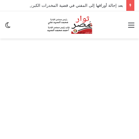
بعد إحالة أوراقها إلى المفتي في قضية المخدرات الكبرى.. من هي سارة خليفة؟
القائمة
ال
ال