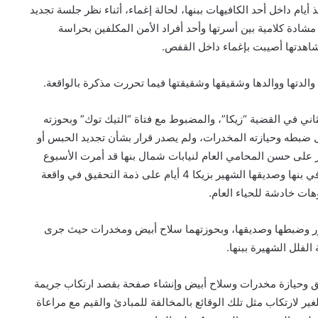
ام داخل أحد الكافيهات ببنها، لحالة إغماء، أثناء نظر جلسة تجديد
ادة كلامية بين أسرتها وأحد أفراد الأمن المكلفين بحراسة
الدتها ووالدها وشقيقها وشقيقتها فيما تحررت مذكرة بالواقعة.
ني في القضية “زيكا”، والمضبوط مع فتاة “التيك توك” وبحوزته
 ضبطه وحيازته المخدرات، ولم يصدر قرار بشأن تجديد الحبس أو
ار على حسن المحامي العام لنيابات شمال بنها قد أمرت الأسبوع
الماضي بحبس “منار سامي” والمعروفة بـ”فتاة التيك توك” في بنها وصديقها الشهير بزيكا 4 أيام على ذمة التحقيق في واقعة
هات خادشة للحياء العام.
ر وضبطها وصديقها، وبحوزتهما سلاح أبيض ومخدرات حيث جرى
فلل الشهيرة ببنها.
ق وحيازة مخدرات وسلاح أبيض وإنشاء صفحة بقصد ارتكاب جريمة
ر لارتكاب مثل تلك الوقائع بالمخالفة للمبادئ والقيم مع مراعاة