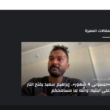
مقالات المميزة
ونى
16
أغسطس..
..
الفصل
يم
بدعوى
أحمد
عز
بعد
4 ساعات
منذ 4 ساعات
سداد
«حبسونى 4 شهور».. إبراهيم سعيد يفتح النار
16 أغسطس.
570
 ابنتيه: والله ما مسامحكم
سداد 570 ألف جنيه «أجر خادمة زينة»
ألف
جنيه
حكم
«أجر
خادمة