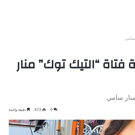
 سامي
تاة “التيك توك” منار
منار سامي
0
473
دقيقة واحدة