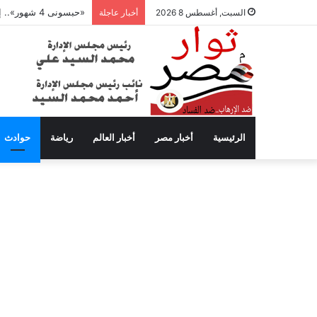
«حبسونى 4 شهور».. إبراهيم سعيد يفتح النار على ابنتيه: والله ما مسامحكم
السبت, أغسطس 8 2026
أخبار عاجلة
الرئيسية
أخبار مصر
أخبار العالم
رياضة
حوادث