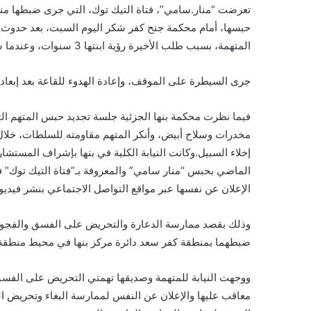
تعرضت “منار.سامي”، فتاة التيك توك، التي جرى ضبطها منذ أي
حبسها، أمام محكمة جنح كفر شكر اليوم السبت، بعد حدوث مش
المتهمة، بسبب طلب الأخيرة رؤية ابنتها 3 سنوات، وعندما شاهدتها أصيبت بإغماء داخل القفص.
جرى السيطرة على الموقف، وإعادة الهدوء للقاعة بعد إبعاد و
فيما نظرت محكمة بنها الجزئية جلسة تجديد حبس المتهم الثا
مخدرات وسلاح أبيض، وأنكر المتهم مقاومته للسلطات، خلال
إخلاء السبيل.وكانت النيابة الكلية في بنها بإشراف المستش
الإعلان عن نفسها عبر مواقع التواصل الاجتماعي بنشر فيديو
وذلك بقصد ممارسة الدعارة والتحريض على الفسق والفجو
ضبطهما بمنطقة كفر سعد دائرة مركز بنها في محيط منطقة ال
ووجهت النيابة للمتهمة وصديقها تهمتي التحريض على الفس
معاقب عليها والإعلان عن النفس لممارسة البغاء وتحريض الغي