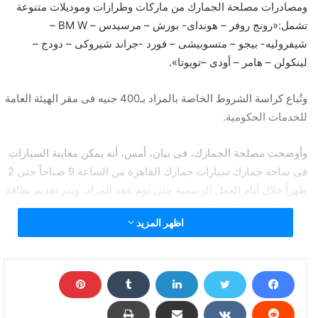
ومصادرات مصلحة الجمارك من ماركات وطرازات وموديلات متنوعة
تشمل:«رونج روفر – هونداى- بورش – مرسيدس – BM W –
شيفروليه- بيجو – متسوبيشى – فورد -جراند شيروكى – دودج –
لينكولن – هامر – أودى –تويوتا».
وتُباع كراسة الشروط الخاصة بالمزاد بـ400
جنيه
فى مقر الهيئة العامة
للخدمات الحكومية.
وأوضحت مصلحة الجمارك، فى بيان، أمس، أنه يمكن معاينة السيارات
فى ساحة جمارك سيارات جمارك القاهرة من الساعة 9 صباحاً حتى 2
ظهراً خلال أيام العمل الرسمية حتى يوم عقد المزاد، ويتم تقديم بطاقة
الرقم القومى للأفراد العاديين على أن تكون سارية ويشترط تقديم
اظهر المزيد
البطاقة الضريبية للتجار الراغبين فى المشاركة، وسداد 10 آلاف جنيه
فى خزينة الجمارك أو أثناء المزاد، كتأمين مؤقت للمشاركة ولا يرد إلا
بعد انتهاء الجلسة.
وتابعت المصلحة أن البيع سيتم طبقا للترتيب الوارد بكراسة الشروط