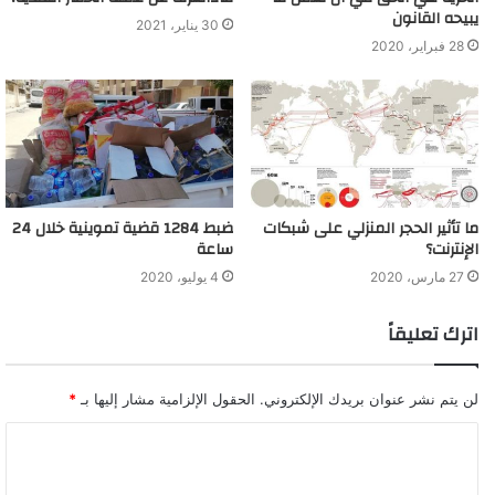
يبيحه القانون
فى الاستلام خلال 20 يومًا من تاريخ الإخطار يتم تحصيل مصروفات
30 يناير، 2021
28 فبراير، 2020
تخزين بواقع 1%، عن كل أسبوع تأخير أو جزء منه وبحد أقصى 5 أسابيع،
ولا يرد ثمن كراسة الشروط بينما يتم رد تأمين دخول المزاد فى حال
عدم الشراء.
ويتم تسليم اللوطات المباعة بعد اعتماد السلطة المختصة، ويحق
للمشترك فى المزاد خلال عملية المعاينة اصطحاب أشخاص آخرين
لديهم خبرة فى معاينة السيارات، كما يتم الترخيص لمن يرسو عليه
ما تأثير الحجر المنزلي على شبكات
ضبط 1284 قضية تموينية خلال 24
الإنترنت؟
ساعة
المزاد طبقا لقانون المرور رقم 121 لسنة 2008 ويحصل على كتاب من
مرور الميناء الذى تم عليه المزاد وكتاب آخر من الإدارة العامة لجمارك
27 مارس، 2020
4 يوليو، 2020
السيارات ويتوجه به للمرور محل إقامته للترخيص.
اترك تعليقاً
تفاصيل «مزاد 11 مارس» للسيارات المخزنة بجمارك مطار
لن يتم نشر عنوان بريدك الإلكتروني.
الحقول الإلزامية مشار إليها بـ
*
القاهرة