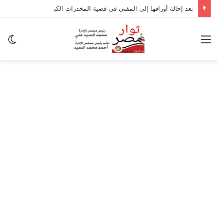
بعد إحالة أوراقها إلى المفتي في قضية المخدرات الكبرى.. من هي سارة خليفة؟
القائمة
ال
ال