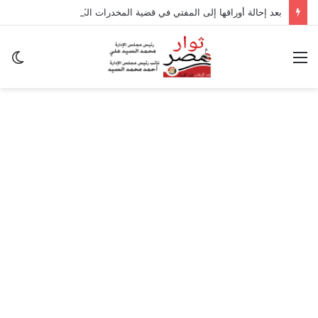
بعد إحالة أوراقها إلى المفتي في قضية المخدرات الكبرى.. من هي سارة خليفة؟
القائمة
ال
ال