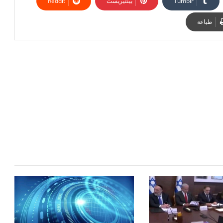
بينتيريست
طباعة