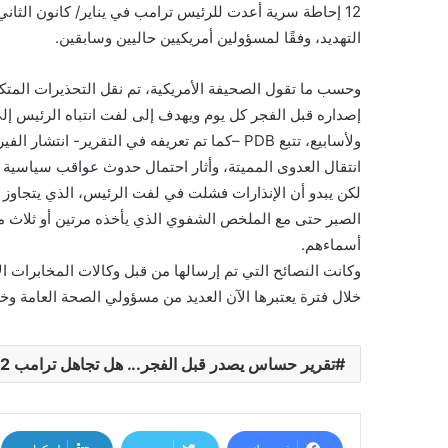
12 إحاطة سرية أعدت للرئيس ترامب في يناير/ كانون الثان
التهديد، وفقًا لمسؤولين أمريكيين حاليين وسابقين.
وحسب ما تقول الصحيفة الأمريكية، تم نقل التحذيرات المت
إصداره قبل الفجر كل يوم ويهدف إلى لفت انتباه الرئيس إلى 
ولأسابيع، تتبع PDB –كما تم تعريفه في التقرير
انتقال العدوى المميتة، وأثار احتمال حدوث عواقب سياسية و
الصبر حتى مع الملخص الشفوي الذي يأخذه مرتين أو ثلاث مر
أسماءهم.
وكانت النصائح التي تم إرسالها من قبل وكالات المخابرات ا
خلال فترة يعتبرها الآن العديد من مسؤولي الصحة العامة و
تقرير حساس يصدر قبل الفجر... هل تجاهل ترامب 12 إحاطة استخباراتية تحذر من الفيروس