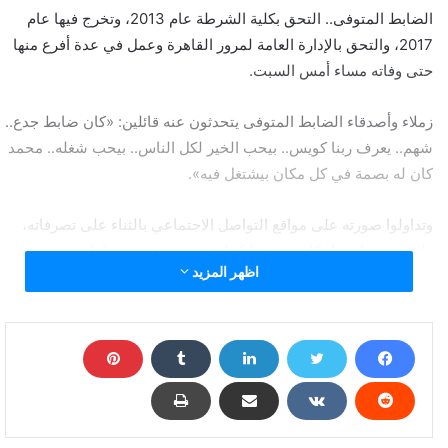
الضابط المتوفى.. التحق بكلية الشرطة عام 2013، وتخرج فيها عام
2017، والتحق بالإدارة العامة لمرور القاهرة وعمل في عدة أفرع منها
حتى وفاته مساء أمس السبت.
زملاء وأصدقاء الضابط المتوفى يتحدثون عنه قائلين: «كان ضابط جدع..
شهم.. يعرف ربنا كويس.. بيحب الخير لكل الناس.. بيحب شغله.. محمد
كان له بصمة في كل مكان بيشتغل فيه».
وتداولوا صورته على مواقع التواصل الاجتماعي بالثناء على تصرفاته،
قائلين: «رحل ضاحكا مستبشرا كما عهده من عرفه وتعامل معه».
اظهر المزيد
وعن المواقف الإنسانية التي لا تزال منطقة مدينة نصر وبالتحديد أمام
نادي السكة يتحدثون عن حكاية الطفل الجائع مع الضابط محمد عرابي
وكيف أحسن التصرف، ففي الثانية ظهر الإثنين الموافق 2 سبتمبر
2019، كان الملازم أول محمد عرابي، الضابط بالإدارة العامة للمرور،
في خدمته بأحد شوارع مدينة نصر، وبالتحديد أمام نادي السكة، حين
لاحظ رجلا يطارد طفلا، فأمسك بهما، وأخبره الرجل أنه بائع في كشك