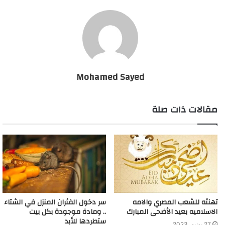
وأن الطفل سرق منه «كيس شيبسي».. آنذاك لم يهتم أو يبال الضابط
بحديث الراجل صاحب الكشك.. قدر ما كان حانيا على الطفل مطمئنا
له في موقف إنساني أثنى عليه من تجمعوا ليشاهدوا ردة فعله.
الضابط محمد محمد محمود عرابي، صاحب الموقف الإنساني الذي
يعكس النشأة الحسنة توفى بشكل مفاجئ دون معاناة سابقة من مرض
Mohamed Sayed
أو تاريخ مرضي، وأحدثت وفاته حالة من الحزن، وتداول رواد مواقع
التواصل الاجتماعي صورته ينعوه ويدعون له بالرحمة والمغفرة، تماما
مقالات ذات صلة
كما تصرف مع الطفل. ووارى جثمان الفقيد في مقابر الأسرة بطريق
السويس، بعد عصر أمس، وعقب صلاة الجنازة عليه بمسجد منتجع
النخيل، حيث كان يقيم مع أسرته.
حكاية «الطفل الجائع» مع الضابط الراحل محمد عرابي
تهنئه للشعب المصري والامه
سر دخول الفئران المنزل في الشتاء
الاسلاميه بعيد الأضحى المبارك
.. ومادة موجودة بكل بيت
ستطردها للأبد
27 يونيو، 2023