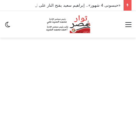
«حبسونى 4 شهور».. إبراهيم سعيد يفتح النار على ابنتيه: والله ما مسامحكم
القائمة
ال
ال