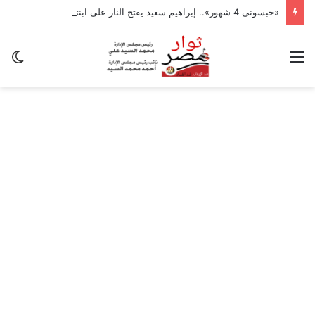
«حبسونى 4 شهور».. إبراهيم سعيد يفتح النار على ابنتيه: والله ما مسامحكم
القائمة
ال
ال