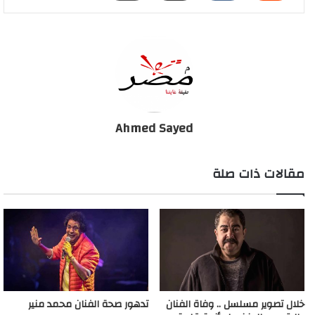
View this post on Instagram
Ahmed Sayed
مقالات ذات صلة
رداً ع السؤال الشهير بتاع عارف وله مش عارف انه مقلب ياجماعه
أنا كلمتني أروي اني اطلع في برنامج اسمه كرسي الحقيقة ومدير
أعمالي قالي لازم تروح لأن أروي برامجهم بتتشاف كويس جداً في
الخليج والدول العربيه، وفجأه ظهرلي المجنون حبيبي رامز وساعتها
بس عرفت انها النهاية
hamdymarghany
(@hamdymarghany) on
May 1, 2020 at 10:58am PDT
خلال تصوير مسلسل .. وفاة الفنان
تدهور صحة الفنان محمد منير