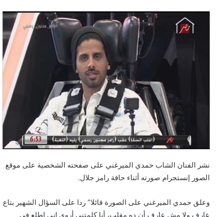
نشر الفنان الشاب حمدي الميرغني على صفحته الشخصية على موقع
الصور إنستجرام صورته أثناء حاقة رامز جلال.
وعلق حمدي الميرغني على الصورة قائلا” ردا على السؤال الشهير بتاع
عارف ولا مش عارف أن ده مقلب، أنا كلمتني أروى إني اطلع في