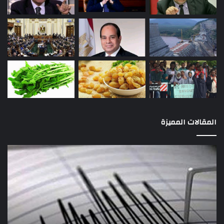
المقالات المميزة
آثار
الزلزال..
7
بلاغات
رسمية
بانهيار
مبانٍ
قديمة
منذ 3 أيام