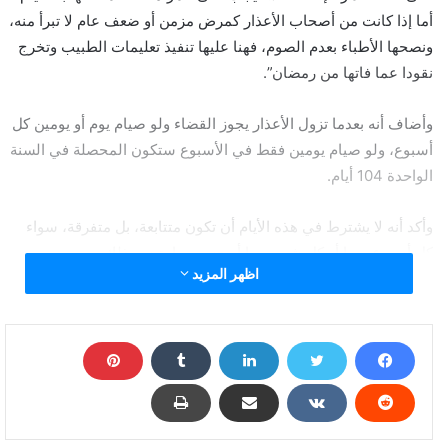
أما إذا كانت من أصحاب الأعذار كمرض مزمن أو ضعف عام لا تبرأ منه،
ونصحها الأطباء بعدم الصوم، فهنا عليها تنفيذ تعليمات الطبيب وتخرج
نقودا عما فاتها من رمضان”.
وأضاف أنه بعدما تزول الأعذار يجوز القضاء ولو صيام يوم أو يومين كل
أسبوع، ولو صيام يومين فقط في الأسبوع ستكون المحصلة في السنة
الواحدة 104 أيام.
وأكد أنه لا يشترط في هذه الأيام أن تكون متتابعة، بل متفرقة، سواء
كل أسبوع يوما أو كل شهر يوما أو حسب ما يتيسر ذلك.
اظهر المزيد
دار الإفتاء المصرية ترد على دفع فدية مقابل عدم صيام
رمضان