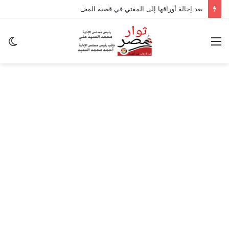
بعد إحالة أوراقها إلى المفتي في قضية المخدرات الكبرى.. من هي سارة خليفة؟
القائمة
ال
ال