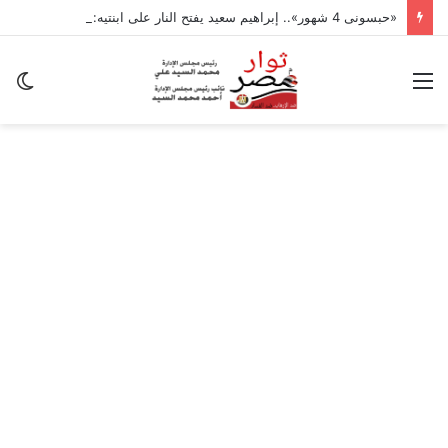
«حبسونى 4 شهور».. إبراهيم سعيد يفتح النار على ابنتيه: والله ما مسامحكم
القائمة
ال
ال