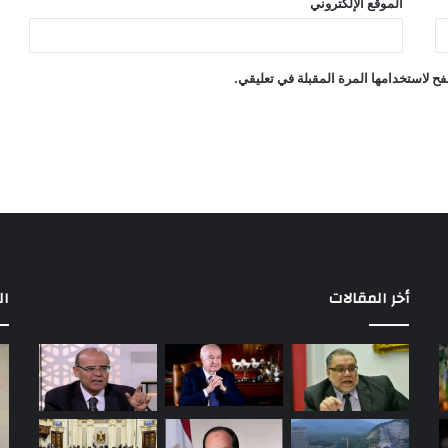
الموقع الإلكتروني
ح لاستخدامها المرة المقبلة في تعليقي.
أخر المقالات
ال
خوان
«ح
بيزيرا
4
يتمسك
شه
بالانتقال
إب
إلى
سع