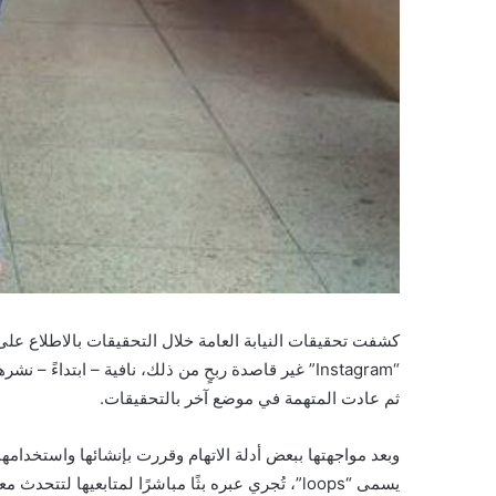
كشفت تحقيقات النيابة العامة خلال التحقيقات بالاطلاع ع
“Instagram” غير قاصدة ربحٍ من ذلك، نافية – ابتداءً
ثم عادت المتهمة في موضع آخر بالتحقيقات.
وبعد مواجهتها ببعض أدلة الاتهام وقررت بإنشائها واستخ
يسمى “loops”، تُجري عبره بثًا مباشرًا لمتابعي