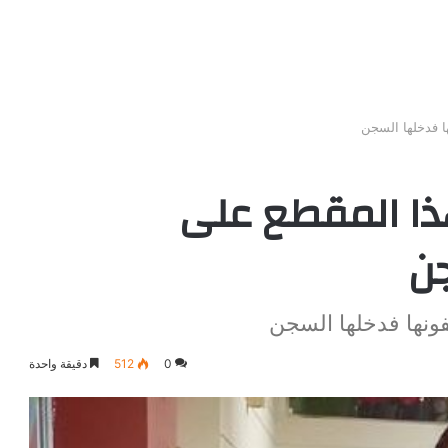
 فدخلها السجن
ا المقطع على
جن
ونها فدخلها السجن
0
512
دقيقة واحدة