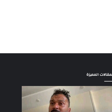
مقالات المميزة
بسونى
16
أغسطس..
ور»..
الفصل
راهيم
بدعوى
يد
أحمد