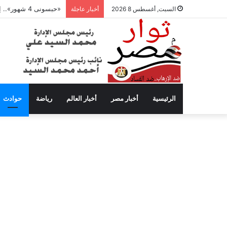
«حبسونى 4 شهور».. إبراهيم سعيد يفتح النار على ابنتيه: والله ما مسامحكم
السبت, أغسطس 8 2026
أخبار عاجلة
الرئيسية
أخبار مصر
أخبار العالم
رياضة
حوادث