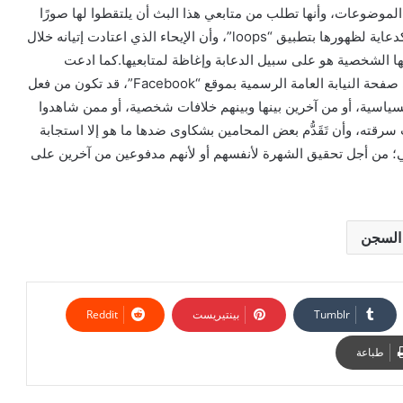
موضوعات، وأنها تطلب من متابعي هذا البث أن يلتقطوا لها صورًا
خلاله، وإرسالها لها لتنشرها بحسابها بتطبيق “instagram” كدعاية لظهورها بتطبيق “loops”، وأن الإيحاء الذي اعتادت إتيانه خلال
ها الشخصية هو على سبيل الدعابة وإغاظة لمتابعيها.كما ادعت
المتهمة أن الشكاوى والمطالبات بالتحقيق معها الواردة إلى صفحة النيابة العامة الرسمية بموقع “Facebook”، قد تكون من فعل
لسياسية، أو من آخرين بينها وبينهم خلافات شخصية، أو ممن شاهدوا
رقته، وأن تَقَدُّم بعض المحامين بشكاوى ضدها ما هو إلا استجابة
عي؛ من أجل تحقيق الشهرة لأنفسهم أو لأنهم مدفوعين من آخرين على
 السجن
بينتيريست
طباعة