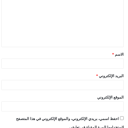
خرقا لإعلان المبادئ الموقع في عام 2015، ويشكل خطرا واضحا على
السلام والأمن الدوليين.
كانت مصر قد تقدمت بطلب رسمي إلى مجلس الأمن من أجل التدخل
لحل أزمة سد النهضة بعدما انهارت المفاوضات الثلاثية بين مصر
والسودان مؤخرا، من أجل التوصل إلى حل عادل ومتوازن لقضية سد
النهضة الإثيوبي، وعدم اتخاذ أية إجراءات أحادية قد يكون من شأنها
التأثير على فرص التوصل إلى اتفاق.​
الاسم
*
شكري: هكذا ستتصرف مصر إذا فشل مجلس الأمن في منع
البريد الإلكتروني
*
إثيوبيا من ملء سد النهضة
الموقع الإلكتروني
احفظ اسمي، بريدي الإلكتروني، والموقع الإلكتروني في هذا المتصفح
لاستخدامها المرة المقبلة في تعليقي.