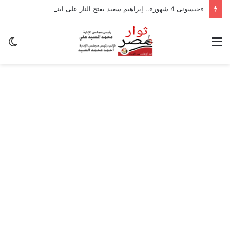
«حبسونى 4 شهور».. إبراهيم سعيد يفتح النار على ابنتيه: والله ما مسامحكم
القائمة
ال
ال