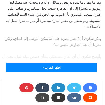
وهو ما ينفي ما تتداوله بعض وسائل الإعلام ويتحدث عنه مسئولون
إثيوبيون، مُشيرًا إلى أن القاهرة سعت لحل سياسي، وعملت على
إقناع الشعب المصري بأن إثيوبيا لها الحق في إنشاء السد لأهدافها
التنموية، ولم تصدر من مصر إشارة مباشرة أو غير مباشرة لمثل تلك
الاحتمالات.
وذكر شكري أن “مصر مصرة على أنه يمكن التوصل إلى اتفاق، ولكن
بشرط أن يتم التفاوض بحسن نية”.
وأوضح شكري أن أي اتفاق مستقبلي بشأن حصص مياه النيل، يجب أن
يأخذ في الاعتبار أن إثيوبيا لديها مصادر أخرى للمياه غير النيل، وذلك
اظهر المزيد
في إشارة إلى الأمطار الغزيرة والبحيرات العذبة التي تفتقر إليها مصر.
وطالب وزير الخارجية مجلس الأمن الدولي بأن يتحمل مسئوليته
والتدخل من أجل منع إثيوبيا من ملئ سد النهضة قبل الوصول إلى
اتفاق. وأضاف أن مسؤولية مجلس الأمن هي حل أي تهديد وثيق الصلة
بالسلام والأمن الدوليين، واصفا الإجراءات التي أحادية الجانب التي