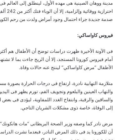
مدينة ووهان الصينية هى مهده الأول، لينطلق إلى العالم ف
صدمة جديدة جراء احتمال وجود أمراض ولدت من رحم الكورو
فيروس كاواساكي:
فى الآونة الأخيرة ظهرت دراسات توضح أن الأطفال هم أكثر 
أمام فيروس كورونا المستجد، إلا أن الريح جاءت بما لا تشته
الأطفال “مرض كاواساكي” لينتج عنه حالات وفاة.
متلازمة التهابية نادرة، ارتفاع فى درجات الحرارة بصورة مس
والتهاب العينين والبلعوم وتجويف الفم، تورم يظهر فى الي
والساقين والرقبة، وانتفاخ الغدد اللمفاوية، ليؤدى فى بعض 
إلى الوفاة، خاصة ذوى مشكلات الشريان التاجي.
مرض نادر كما وصفه وزير الصحة البريطانى “مات هانكونك”،
أن للكورونا يد فى ذلك المرض النادر، فبعدما نشرت الدراس
تحت تهديد مرض جديد، مرض كاواساكي.