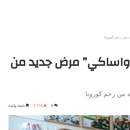
 من رحم كورونا
اواساكي” مرض جديد من
 من رحم كورونا
0
2٬316
دقيقة واحدة