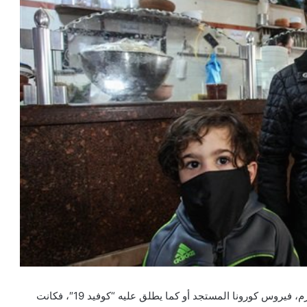
وصف عام 2020م بعام الوباء، فقد ولد فى آخر العام المنصرم، فيروس كورونا المستجد أو كما يطلق عليه “كوفيد 19″، فكانت