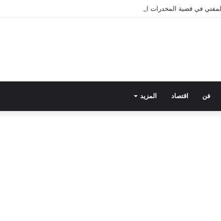
 المفتي في قضية المخدرات الكبرى.. من هي سارة خليفة؟
فن
اقتصاد
المزيد