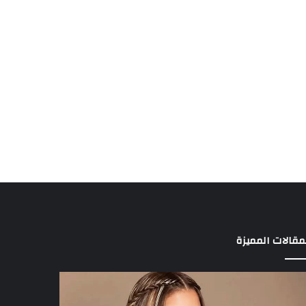
مقالات المميزة
د
3
الة
لاعبين