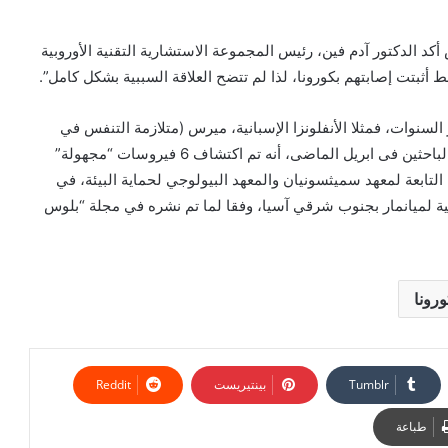
د الدكتور آدم فين، رئيس المجموعة الاستشارية التقنية الأوروبية
أثبتت إصابتهم بكورونا، لذا لم تتضح العلاقة السببية بشكل كامل”.
لسنوات، فمثلا الأنفلونزا الإسبانية، ميرس (متلازمة التنفس في
الشرق الأوسط)، وإيبولا الإفريقية، سارس، ليؤكد فريق من الباحثين فى ابريل الماضى، أنه تم اكتشاف 6 فيروسات “مجهولة”
التابعة لمعهد سميثسونيان والمعهد البيولوجي لحماية البيئة، في
ية لميانمار بجنوب شرقي آسيا، وفقا لما تم نشره في مجلة “بلوس
رونا
بينتيريست
طباعة