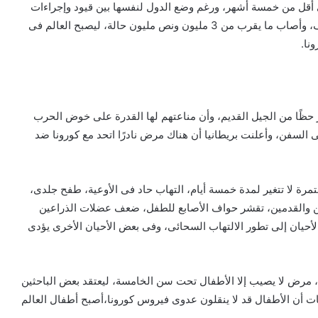
ى أقل من خمسة أشهر، ورغم وضع الدول لنفسها بين قيود وإجراءات
احترازية ووقائية وإلزامية، إلا أن الوباء فتك أكثر من 242 ألف، وأصاب ما يقرب من 3 مليون ونص مليون حالة، ليصبح العالم فى
نا.
حظًا من الجيل القديم، وأن مناعتهم لها القدرة على خوض الحرب
ى السفن، وأعلنت بريطانيا أن هناك مرض نادرًا اتحد مع كورونا ضد
تمرة لا تتغير لمدة خمسة أيام، التهاب حاد فى الأوعية، طفح جلدى،
دين والقدمين، تقشر حواف الأصابع للطفل، ضعف عضلات الذراعين
الأحيان إلى تطور الالتهاب السحائى، وفى بعض الأحيان الأخرى يؤدى
 مرض لا يصيب إلا الأطفال تحت سن الخامسة، ليعتقد بعض الباحثين
ات أن الأطفال قد لا ينقلون عدوى فيروس كورونا،أصبح أطفال العالم