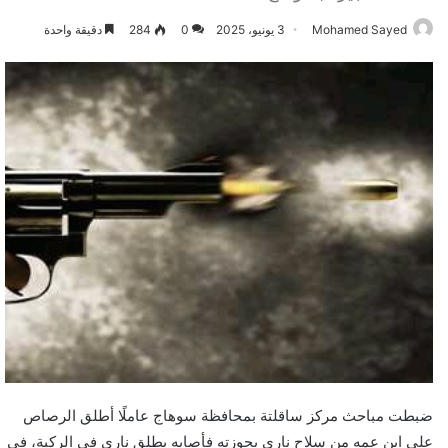
Mohamed Sayed
3 يونيو، 2025
0
284
دقيقة واحدة
ضبطت مباحث مركز ساقلتة بمحافظة سوهاج عاملًا أطلق الرصاص
على ابن عمه من سلاح نارى بحوزته فأصابه بطلق نارى في الركبة، في