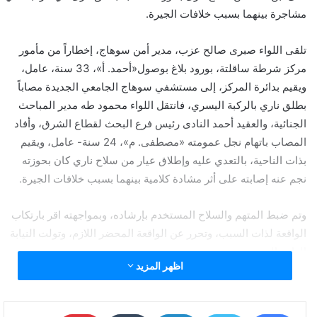
مشاجرة بينهما بسبب خلافات الجيرة.
تلقى اللواء صبرى صالح عزب، مدير أمن سوهاج، إخطاراً من مأمور
مركز شرطة ساقلتة، بورود بلاغ بوصول«أحمد. أ»، 33 سنة، عامل،
ويقيم بدائرة المركز، إلى مستشفي سوهاج الجامعي الجديدة مصاباً
بطلق ناري بالركبة اليسري، فانتقل اللواء محمود طه مدير المباحث
الجنائية، والعقيد أحمد النادى رئيس فرع البحث لقطاع الشرق، وأفاد
المصاب باتهام نجل عمومته «مصطفى. م»، 24 سنة- عامل، ويقيم
بذات الناحية، بالتعدي عليه وإطلاق عيار من سلاح ناري كان بحوزته
نجم عنه إصابته على أثر مشادة كلامية بينهما بسبب خلافات الجيرة.
وتم ضبط المتهم والسلاح المستخدم بإرشاده، وبمواجهته اقر بارتكاب
الواقعة لذات السبب، وتحرر عن الواقعة المحضر اللازم، وتولت النيابة
العامة التحقيق.
اظهر المزيد
ضبط عامل أصاب ابن عمه بطلق ناري في مشاجرة بسبب
خلافات الجيرة بسوهاج