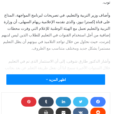
توب.
وأضاف وزير التربية والتعليم، في تصريحات لبرنامج المواجهة، المذاع
على قناة إكسترا نيوز، والذى نقدمه الإعلامية ريهام السهلى، أن وزارة
التربية والتعليم تعمل مع الهيئة الوطنية للإعلام التي وفرت محطات
إضافية من أجل استخدام القنوات في التعليم للطلاب الذين ليس لديهم
إنترنت، حيث نحاول من خلال تواجد التلاميذ في بيوتهم أن يظل التعليم
مستمرا بشكل جديد ومختلف متناسب مع الظروف.
وأشار الدكتور طارق شوقى، إلى أن الاستثمار الذى تم في التعليم
خلال السنوات الأخيرة سمح لنا أن نفعل طريقة التعلم عن بعد بجانب
تقييم عن بعد سيتم تطبيقه لكل السنوات الدراسية، متابعة: من أجل
اظهر المزيد
راحة التلاميذ وأولياء الأمور تم الاكتفاء بالمنهج الذى تم تدريسه حتى 15
مارس وهو يوم تعليق الدراسة حتى لا يذهبون إلى دروس خصوصية
ويتجمعون في أماكن أخرى .
وقال وزير التربية والتعليم، إن الأدوات الخاصة بالتعلم عن بعد موجودة
ونعمل عليها ليل نهار، موضحا أن الأسبوع المقبل سيدخل جميع التلاميذ