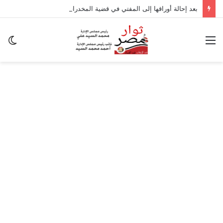
بعد إحالة أوراقها إلى المفتي في قضية المخدرات الكبرى.. من هي سارة خليفة؟
القائمة
ال
ال