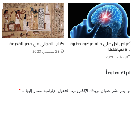
مستوى الكولسترول في الدم.
تحذير: عند إحساس الشخص بتعرضه لنوبة قلبية؛ يجب عليه أو على أحد
القريبين منه الاتصال بالإسعاف مباشرة، مع الحرص على عدم الضغط
على منطقة الصدر أو القيام بأي مجهود، فوصول الطاقم الطبي
أعراض تدل على حالة مرضية خطيرة
كتاب الموتي في مصر القديمة
للمريض في أسرع وقت هو إنقاذ لعضلة القلب.
.. لا تتجاهلها
23 سبتمبر، 2020
8 يوليو، 2020
طرق الوقاية من النوبات القلبية
اترك تعليقاً
لن يتم نشر عنوان بريدك الإلكتروني.
الحقول الإلزامية مشار إليها بـ
*