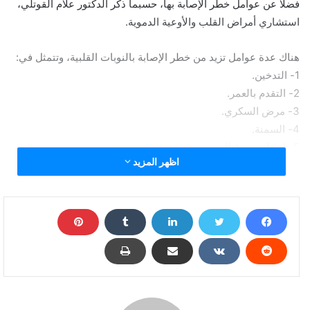
فضلاً عن عوامل خطر الإصابة بها، حسبما ذكر الدكتور علام القوتلي،
استشاري أمراض القلب والأوعية الدموية.
هناك عدة عوامل تزيد من خطر الإصابة بالنوبات القلبية، وتتمثل في:
1- التدخين.
2- التقدم بالعمر.
3- مرض السكري.
4- السمنة.
5- ارتفاع ضغط الدم.
اظهر المزيد
6- عدم ممارسة الرياضة
أعراض النوبات القلبية
تصاحب النوبات القلبية عدة أعراض أبرزها:
1- ألم وضغط على الصدر، وهي من أبرز العلامات التحذيرية.
2- التعرّق البارد في مناطق متفرقة من الجسم.
3- الشعور بالدوخة (الدوار).
4- التقيؤ.