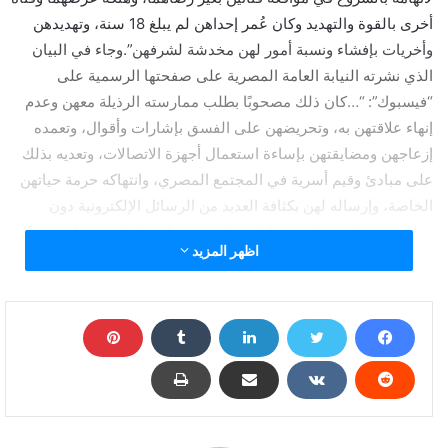
أخرى بالقوة والتهديد وكان عُمر إحداهن لم يبلغ 18 سنة، وتهديدهن
وأخريات بإفشاء ونسبة أمور لهن مخدشة لشرفهن”.وجاء في البيان
الذي نشرته النيابة العامة المصرية على صفحتها الرسمية على
“فيسبوك”: “…كان ذلك مصحوبًا بطلب ممارسته الرذيلة معهن وعدم
إنهاء علاقتهن به، وتحريضهن على الفسق بإشارات وأقوال، وتعمده
إزعاجهن ومضايقتهن بإساءة استعمال أجهزة الاتصالات، وتعديه بذلك
على مبادئ وقيم أسرية في المجتمع المصري، وانتهاكه حرمة حياتهن
الخاصة، وإرساله لهن بكثافة العديد من الرسائل الإلكترونية دون
موافقتهن، واستخدامه حسابات خاصة على الشبكة المعلوماتية لارتكاب
اظهر المزيد
تلك الجرائم”.
ووفقا للبيان “استهلت (النيابة العامة) تحقيقاتها بسؤال الشاكية التي
تقدمت بشكواها إلكترونيّاً، فشهدت بتلقيها رسائل من المتهم عبر
تطبيق “واتس آب” خلال أواخر نوفمبر عام 2016 -بعد تعرفها عليه-
هددها فيها باستعماله نفوذاً مزعوماً للوصول إلى أهلها، والإدعاء لديهم
بممارستها الدعارة وتعاطيها المخدرات، وذلك إذا لم تُنفذ طلبه
بممارسة الرذيلة معه، فرفضت وأعرضت عنه وحظرت اتصاله بها”.