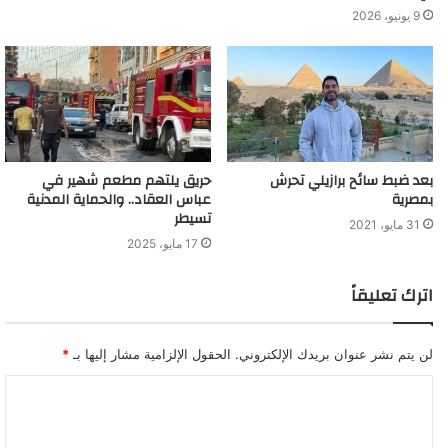
فتيات ودعوتهن لممارسة الرذيلة معه، وقد أمر النائب العام بالتحقيق
9 يونيو، 2026
فيما تضمنه هذا التقرير، وجارٍ استكمال التحقيقات.
وكانت النيابة العامة المصرية أعلنت في بيان رسمي لها أمس الأول
أنها شرعت في التحقيق مع المتهم، وسيصدر قرارا بشأنه عقب انتهاء
التحقيق.
بعد ضبط سائح برازيلي تحرش
حريق يلتهم مطعم شهير في
بمصرية
عباس العقاد.. والحماية المدنية
قرارا بحبس المتهم أحمد بسام زكي أربعة أيام
تسيطر
31 مايو، 2021
17 مايو، 2025
اترك تعليقاً
لن يتم نشر عنوان بريدك الإلكتروني.
الحقول الإلزامية مشار إليها بـ
*