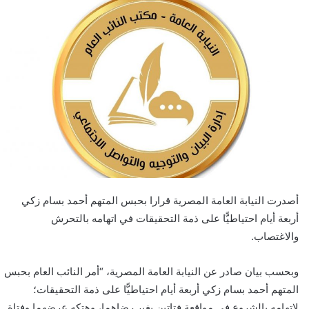
أصدرت النيابة العامة المصرية قرارا بحبس المتهم أحمد بسام زكي
أربعة أيام احتياطيًّا على ذمة التحقيقات في اتهامه بالتحرش
والاغتصاب.
وبحسب بيان صادر عن النيابة العامة المصرية، “أمر النائب العام بحبس
المتهم أحمد بسام زكي أربعة أيام احتياطيًّا على ذمة التحقيقات؛
لاتهامه بالشروع في مواقعة فتاتين بغير رضاهما، وهتكه عرضهما وفتاة