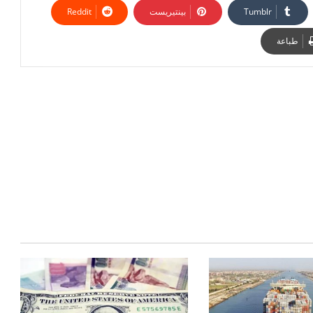
بينتيريست
طباعة