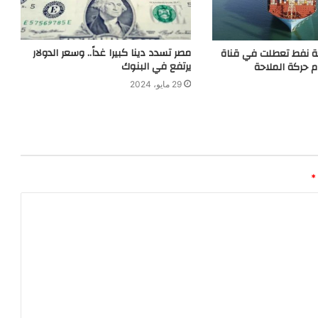
مصر تسدد دينا كبيرا غداً.. وسعر الدولار
ة نفط تعطلت في قناة
يرتفع في البنوك
 حركة الملاحة
29 مايو، 2024
*