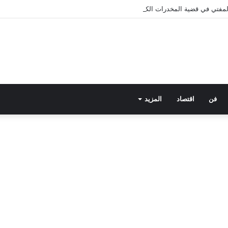
 المفتي في قضية المخدرات الكبرى.. من هي سارة خليفة؟
فن
اقتصاد
المزيد