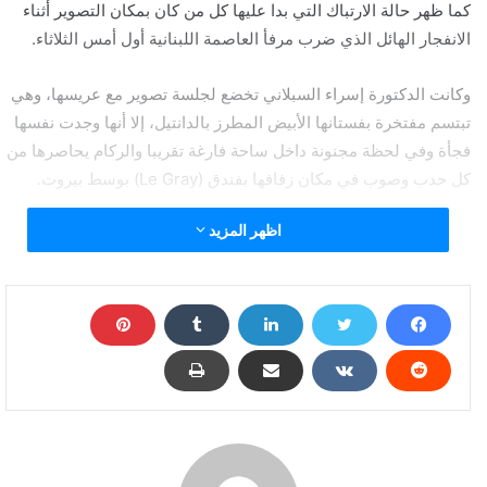
كما ظهر حالة الارتباك التي بدا عليها كل من كان بمكان التصوير أثناء
الانفجار الهائل الذي ضرب مرفأ العاصمة اللبنانية أول أمس الثلاثاء.
وكانت الدكتورة إسراء السبلاني تخضع لجلسة تصوير مع عريسها، وهي
تبتسم مفتخرة بفستانها الأبيض المطرز بالدانتيل، إلا أنها وجدت نفسها
فجأة وفي لحظة مجنونة داخل ساحة فارغة تقريبا والركام يحاصرها من
كل حدب وصوب في مكان زفافها بفندق (Le Gray) بوسط بيروت.
اظهر المزيد
ومع اقتراب مصور الفيديو من التقاط صورة لباقة ورد مطرزة على
فستانها، اهتزت الكاميرا قليلا، قبل أن يتطاير الفستان بفعل الانفجار،
ويجري المصور فارا من هول ما حدث.
وظهر رجل يعتقد أنه العريس وهو يقود العروس وسط الركام في
محاولة للفرار إلى بر الأمان.
عروس بيروت.. فرحة لم تكتمل