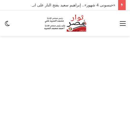
«حبسونى 4 شهور».. إبراهيم سعيد يفتح النار على ابنتيه: والله ما مسامحكم
القائمة
ال
ال