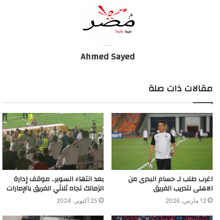
انتهاء الدورة البرلمانية الحالية، إلا كل نائب محترم، يسعى للحفاظ
على مكتسبات هذا الشعب ومقدراته”.
واختتم سليمان بيانه قائلا: “في هذه اللحظة، ومع انقشاع الغيمة،
Ahmed Sayed
ستنكشف كل الحقائق، وتسقط ورقة التوت التي تحتمي بها، ويتهاوى
القناع عن المهازل التي ارتكبتها، ويعلم الجميع أين تم إهدار 3,5 مليار
مقالات ذات صلة
جنيه، من أموال الزمالك، خلال 5 سنوات فقط، سيطرت فيها أنت
وأبناؤك، على القلعة البيضاء.. إن غدا لناظره قريب”.
وكان أحمد سليمان قد ترشح لمنصب الرئيس في الانتخابات الماضية،
لكنه خسر أمام مرتضى منصور رئيس النادي الحالي.
عضو إدارة الزمالك السابق يفتح النار على مرتضى منصور
اغرب طلب لـ حسام البدرى من
بعد انتهاء السوبر.. موقف إدارة
الاهلى لتدريب الفريق
الزمالك تجاه ثلاثي الفريق بالإمارات
12 مارس، 2026
25 أكتوبر، 2024