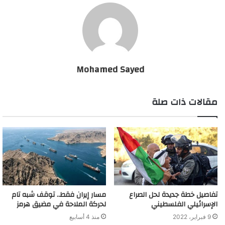
الوطني الليبي، خالد المحجوب، أشار إلى أنه تم نشر قوات بحرية
لحماية سواحل ليبيا قبالة الهلال النفطي من أي اختراق.
عقيلة صالح يصل المغرب.. والسراج يلتقي أردوغان
Mohamed Sayed
بإسطنبول
مقالات ذات صلة
تفاصيل خطة جديدة لحل الصراع
مسار إيران فقط.. توقف شبه تام
الإسرائيلي الفلسطيني
لحركة الملاحة في مضيق هرمز
9 فبراير، 2022
منذ 4 أسابيع