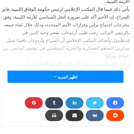
الأزمة الليبية.
يأتي ذلك فيما قال المكتب الإعلامي لرئيس حكومة الوفاق الليبية، فايز
السراج، إن الأخير أكد على ضرورة الحل السياسي للأزمة الليبية، وفق
مخرجات اجتماع برلين وقرارات الأمم المتحدة، وذلك خلال لقاء جمعه
بالرئيس التركي، رجب طيب أردوغان، بقصر وحيد الدين في
إسطنبول.وأضاف المكتب الإعلامي أن السراج وأردوغان ناقشا عمل
مذكرتي التفاهم العسكرية والبحرية الموقعتين في نوفمبر الماضي بين
الوفاق وتركيا.
وبحث الطرفان سبل عودة الشركات التركية للعمل في ليبيا.
كما أعلن المكتب الإعلامي لرئيس حكومة الوفاق على “فيسبوك”، أن
اظهر المزيد
السراج أجرى اتصالاً هاتفياً مع منسقِ السياسة الخارجية في الاتحاد
الأوروبي، جوزيف بوريل، بحثا خلاله مستجدات الوضع في ليبيا، وأعرب
بوريل عن حرص الاتحاد الأوروبي على تحقيق وقف إطلاق النار في
ليبيا، والعودة للمسارِ السياسي، وفقاً لقرارات الأمم المتحدة
ومخرجاتِ مؤتمر برلين.عسكريا، يستمر الهدوء الحذر بالقرب من سرت
مع استمرار استنفار قوات الجيش الوطني الليبي، ورفع استعداداتها،
فيما تستمر الوفاق في حشد المقاتلين التابعين لها في المشروع
الزراعي بوقرين القريب من سرت.وكان مدير التوجيه المعنوي بالجيش