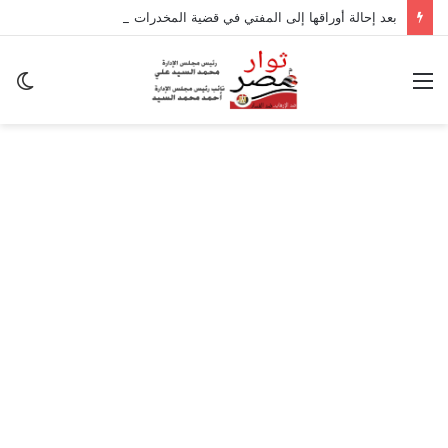
بعد إحالة أوراقها إلى المفتي في قضية المخدرات الكبرى.. من هي سارة خليفة؟
القائمة
ال
ال