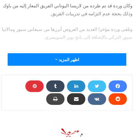
وكان وردة قد تم طرده من لاريسا اليوناني الفريق المعار إليه من باوك
وذلك بحجة عدم التزامه في تدريبات الفريق.
وتلقى وردة مؤخرا العديد من العروض أبرزها من سيفاس سبور ومالاتيا
سبور التركي بالإضافة إلى يانج بويز السويسري.
ومن المنتظر أن يتم حسم موقف انتقال وردة إلى بيراميدز خلال الفترة
اظهر المزيد
المقبلة في حالة موافقة اللاعب وذلك بعد أن وافق باوك على رحيله
خلال الفترة المقبلة.
عمرو وردة يقترب من بيراميدز