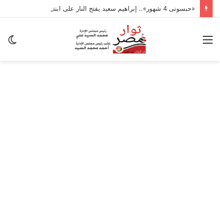
«حبسونى 4 شهور».. إبراهيم سعيد يفتح النار على ابنتيه: والله ما مسامحكم
القائمة
ال
ال