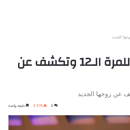
غادة عبد الرازق تتزوج للمرة الـ12 وتكشف عن
0
2٬476
دقيقة واحدة