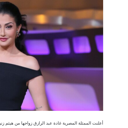
أعلنت الممثلة المصرية غادة عبد الرازق زواجها من هيثم زن