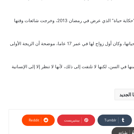
يذكر أن غادة عبد الرازق تعاونت مع هيثم زنيتا في مسلسل “حكاية حياة” الذي عرض في رمضان 2013، وخرجت شائعات وقتها
وكشفت الفنانة المصرية قبل ذلك أنها تزوجت 11 مرة خلال حياتها، وكان أول زواج لها في عمر 17 عاما، موضحة أن الزيجة الأولى
في السن، لكنها لا تلتفت إلى ذلك، لأنها لا تنظر إلا إلى الإنسانية
بينتيريست
طباعة