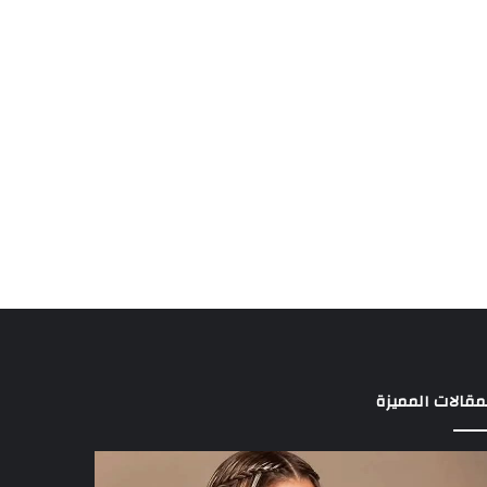
مقالات المميزة
د
3
الة
لاعبين