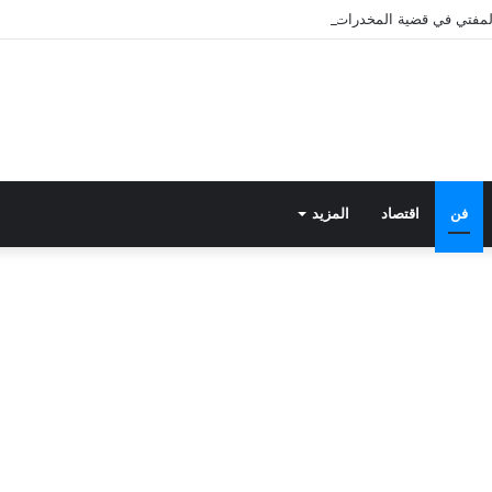
 المفتي في قضية المخدرات الكبرى.. من هي سارة خليفة؟
فن
اقتصاد
المزيد