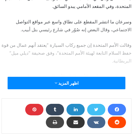
المتحدة، وفي المقعد الأمامي يبدو السائق.
وسرعان ما انتشر المقطع على نطاق واسع عبر مواقع التواصل
الاجتماعي، وقال البعض إنه صُوّر في شارع رئيسي بتل أبيب.
وقالت الأمم المتحدة إن جميع ركاب السيارة ”يعتقد أنهم عمال من قوة
حفظ السلام التابعة لهيئة الأمم المتحدة“، وفق صحيفة ”ديلي ميل“
البريطانية.
ووصف المتحدث باسم الأمين العام للأمم المتحدة ستيفان دوجاريك،
اظهر المزيد
السلوك الظاهر في الفيديو بـ“المقيت“.
وقال إن هذا النوع من السلوك ”يتعارض مع كل ما نمثله ونعمل على
تحقيقه فيما يتعلّق بمكافحة تجاوزات موظفي الأمم المتحدة“.
وأشارت إلى أن الأمم المتحدة تحقق في الحادثة، وأنها اقتربت من
التعرف إلى هوية مَن يظهرون في المقطع.