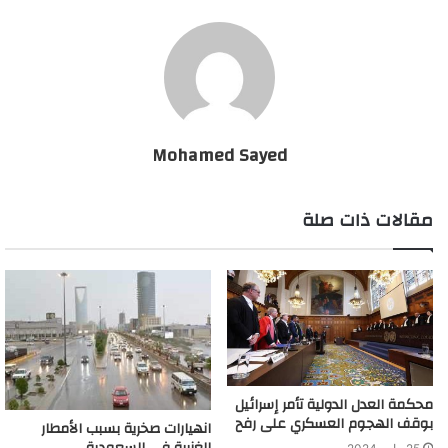
وأول من نشر الفيديو على ”تويتر“ سيدة كندية تدعى ماتيا ميرتا، وكتبت
معلقة: ”أقدم لكم ….. الأمم المتحدة“.
ورغم أن الأمم المتحدة لديها لوائح صارمة تحكم التجاوزات الجنسية
لأعضائها، إلا أنها تعرضت مرارًا وتكرارًا لانتقادات بسبب الانتهاكات في
Mohamed Sayed
السنوات الأخيرة
مقالات ذات صلة
"فيديو إباحي" داخل سيارة تابعة للأمم المتحدة في إسرائيل
يثير ضجة
محكمة العدل الدولية تأمر إسرائيل
بوقف الهجوم العسكري على رفح
انهيارات صخرية بسبب الأمطار