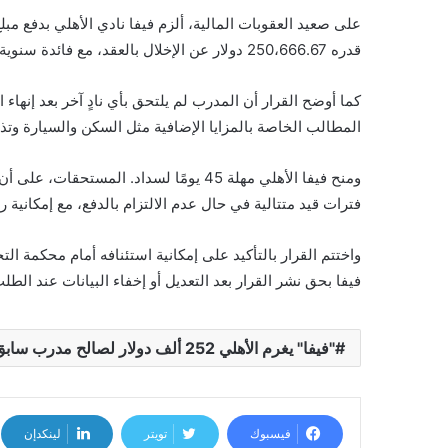
قدره 250،666.67 دولار عن الإخلال بالعقد، مع فائدة سنوية بنسبة 5% تبدأ من تاريخ إنهاء العقد.
كما أوضح القرار أن المدرب لم يلتحق بأي نادٍ آخر بعد إنهاء
المطالب الخاصة بالمزايا الإضافية مثل السكن والسيارة وتذاك
ومنح فيفا الأهلي مهلة 45 يومًا لسداد. ا
فترات قيد متتالية في حال عدم الالتزام بالدفع، مع إمكانية ر
فيفا بحق نشر القرار بعد التعديل أو إخفاء البيانات عند الطل
"فيفا" يغرم الأهلي 252 ألف دولار لصالح مدرب سابق
فيسبوك
تويتر
لينكدإن