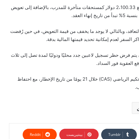
على صعيد العقوبات المالية، ألزم فيفا نادي الأهلي بدفع مبلغ 2،100.33 دولار كمستحقات متأخرة للمدرب، بالإضافة إلى تعويض
 التعاقد، وبالتالي لا يوجد ما يخفف من قيمة التعويض، في حين رُفضت
ر السفر لعدم إمكانية تحديد قيمتها المالية بدقة.
لمستحقات، على أن يتم فرض حظر تسجيل لاعبين جدد محليًا ودوليًا لمدة تصل إلى ثلاث
فع العقوبة فور السداد.
واختتم القرار بالتأكيد على إمكانية استئنافه أمام محكمة التحكيم الرياضي (CAS) خلال 21 يومًا من تاريخ الإخطار، مع احتفاظ
ب.
بينتيريست