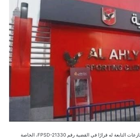
أصدر الاتحاد الدولي لكرة القدم “فيفا” عبر غرفة تسوية المنازعات التابعة له قرارًا في القضية رقم FPSD-21330، الخاصة