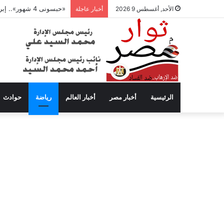
«حبسونى 4 شهور».. إبراهيم سعيد يفتح النار على ابنتيه: والله ما مسامحكم
الأحد, أغسطس 9 2026
أخبار عاجلة
الرئيسية
أخبار مصر
أخبار العالم
رياضة
حوادث