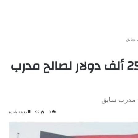
“فيفا” يغرم الأهلي 252 ألف دولار لصالح مدرب
0
92
دقيقة واحدة