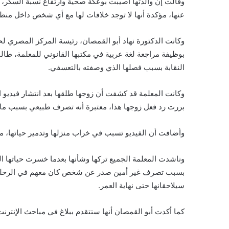
وقالت إن والدتها أصيبت بوعكة صحية وارتفاع نسبة السكر، ب
عنها، مؤكدة أنها لا توجد خلافات لها مع أي شخص داخل منظوم
وكانت الدكتورة نهاد أبو القمصان، رئيسة المركز المصري 
بوظيفة مراجعة لغة عربية في مكتبها القانوني للمعلمة، طا
النقابة بسبب فصلها الذي وصفته بالتعسفي.
وكانت المعلمة قد كشفت أن زوجها طلقها بعد انتشار فيديو ال
بررت رد فعل زوجها هذا، معتبرة أنه تصرف طبيعي بسبب ما 
وأضافت أن الفيديو تسبب في خراب منزلها وتدمير حياتها، مت
وناشدت المعلمة الجميع تركها وشأنها بعدما خسرت حياتها 
بسبب تصرف غير أمين صدر عن شخص كان معهم في الرحلة. و
سيلاحقانها حتى نهاية العمر.
كما أكدت أبو القمصان أنها ستتقدم ببلاغ في مباحث الإنترنت 