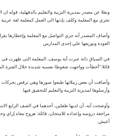
ونقلا عن مصدر بمديرية التربية والتعليم بالدقهلية، قوله ان 
تجري مع المعلمة وكلف بإدتها الى العمل كمعلمة لغة عربية 
وأضاف المصدر أنه جري التواصل مع المعلمة وإخطارها بقرار عو
العودة وتوزيعها علي إحدى المدارس
في السياق ذاتة عبرت أية يوسف، المعلمة التى ظهرت فى الفي
قائلا:”أخطأت وواجهت ضغوطا نفسية شديدة خلال الفترة الم
وأضافت أن بعض زملائها طبعوا صورها وهي ترقص بحركات مع
وأرسلوها لمديرية التربية والتعليم للتحقيق فيها.
وأوضحت آيه، أن لديها طفلين، أحدهما في الصف الرابع الابت
مراجعة دروسه وإعداده للامتحان، قائلة: هروح معاه إزاي وحد
أعيش.