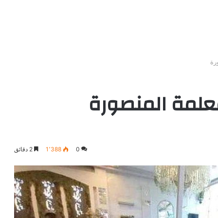
رة
علمة المنصورة
0
1٬388
2 دقائق