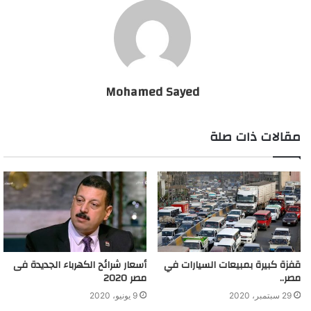
الشامل للدولة لافتا إلى تطوير الخدمات المقدمة على موقع دعم مصر
بإضافة خدمات جديدة عليه لم تكن متاحه قبل ذلك كالنقل من محافظه
لأخرى والفصل الاجتماعى وإعادة إرسال الرقم السرى بالإضافة إلى
الخدمات التى كانت تتواجد على الموقع مسبقاً فى استخراج بدل
التالف والفاقد للبطاقات التموينية.
Mohamed Sayed
قرار هام من التموين بشأن صرف سلع فارق نقاط الخبز
مقالات ذات صلة
قفزة كبيرة بمبيعات السيارات في
أسعار شرائح الكهرباء الجديدة فى
مصر..
مصر 2020
29 سبتمبر، 2020
9 يونيو، 2020