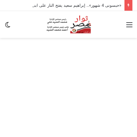
«حبسونى 4 شهور».. إبراهيم سعيد يفتح النار على ابنتيه: والله ما مسامحكم
القائمة
ال
ال