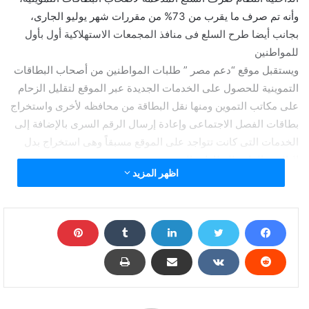
وأنه تم صرف ما يقرب من 73% من مقررات شهر يوليو الجارى،
بجانب أيضا طرح السلع فى منافذ المجمعات الاستهلاكية أول بأول
للمواطنين
ويستقبل موقع “دعم مصر ” طلبات المواطنين من أصحاب البطاقات
التموينية للحصول على الخدمات الجديدة عبر الموقع لتقليل الزحام
على مكاتب التموين ومنها نقل البطاقة من محافظه لأخرى واستخراج
بطاقات الفصل الاجتماعى وإعادة إرسال الرقم السرى بالإضافة إلى
الخدمات التى كانت تتواجد على الموقع مسبقاً وهى استخراج بدل
التالف والفاقد للبطاقات التموينية.
اظهر المزيد
وأكدت وزارة التموين والتجارة الداخلية أنه بالتعاون مع وزارة الإنتاج
الحربي، ممثلة فى مركز نظم المعلومات بالعمل على تحديث خدمات
وزارة التموين والتوسع فى ميكنتها فى إطار توجيهات الرئيس عبد
الفتاح السيسى رئيس الجمهورية لوزارة التموين بالتوسع فى ميكنة
منظومة التموين للمساهمة فى تقديم الخدمات للمواطنين بسرعة
وكفاءة .ويذكر أن الدكتور على المصيلحى وزير التموين والتجارة
الداخلية أن الوزارة قامت بتنفيذ استراتيجية كبيرة لميكنة الخدمات
المقدمة للمواطن على بطاقه الدعم، وذلك فى إطار التحول الرقمى