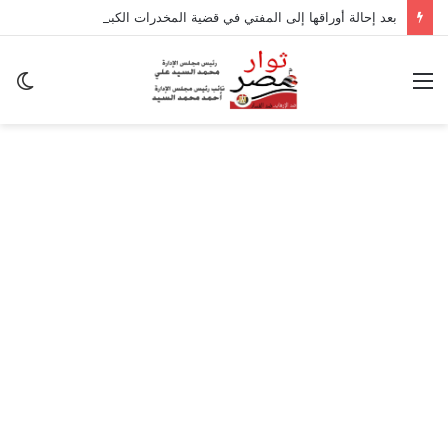
بعد إحالة أوراقها إلى المفتي في قضية المخدرات الكبرى.. من هي سارة خليفة؟
القائمة
ال
ال