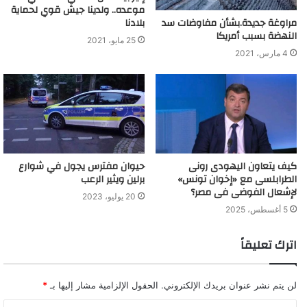
موعده.. ولدينا جيش قوي لحماية
بلادنا
مراوغة جديدة.بشأن مفاوضات سد
النهضة بسبب أمريكا
25 مايو، 2021
4 مارس، 2021
كيف يتعاون اليهودى رونى
حيوان مفترس يجول في شوارع
الطرابلسى مع «إخوان تونس»
برلين ويثير الرعب
لإشعال الفوضى فى مصر؟
20 يوليو، 2023
5 أغسطس، 2025
اترك تعليقاً
لن يتم نشر عنوان بريدك الإلكتروني.
الحقول الإلزامية مشار إليها بـ
*