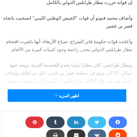
إن قواته حررت مطار طرابلس الدولي بالكامل.
وأضاف محمد قنونو أن قوات “الجيش الوطني الليبي” انسحبت باتجاه
قصر بن غشير.
وأعلنت قوات حكومة فايز السراج، صباح الأربعاء، أنها باشرت اقتحام
مطار طرابلس الدولي بحذر، زاعمة وجود كميات كبيرة من الألغام.
ومطار طرابلس، كان مطارا دوليا يخدم العاصمة الليبية، ويبعد عنها
حوالي 27 كم، ويقع في منطقة قصر بن غشير، لكن تم إغلاقه وإيقاف
العمل فيه منذ عام 2014، نظرا للأضرار الكبيرة التي لحقت به نتيجة
اشتباكات حينها، وقد جرى تحويل الرحلات الجوية إلى مطار معيتيقة
اظهر المزيد
الدولي بالعاصمة الليبية.
قوات حكومة الوفاق في ليبيا تعلن سيطرتها على مطار